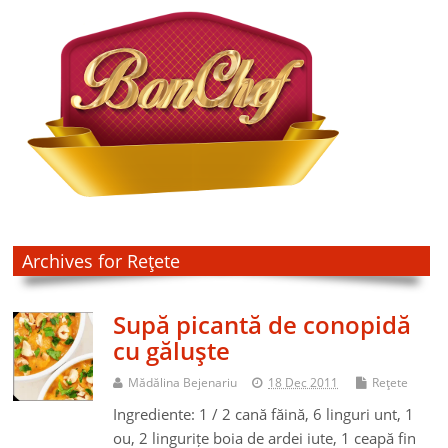
Archives for Reţete
Supă picantă de conopidă
cu găluşte
Mădălina Bejenariu
18 Dec 2011
Reţete
Ingrediente: 1 / 2 cană făină, 6 linguri unt, 1
ou, 2 lingurițe boia de ardei iute, 1 ceapă fin