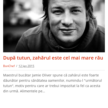
După tutun, zahărul este cel mai mare rău
BonChef
12 Jan 2015
Maestrul bucătar Jamie Oliver spune că zahărul este foarte
dăunător pentru sănătatea oamenilor, numindu-l "următorul
tutun", motiv pentru care ar trebui impozitat la fel ca acesta
din urmă. Alimentele pe…