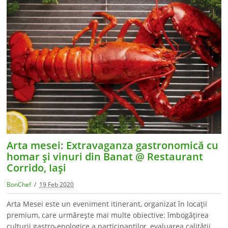
Arta mesei: Extravaganza gastronomică cu
homar şi vinuri din Banat @ Restaurant
Corrido, Iaşi
BonChef
19 Feb 2020
Arta Mesei este un eveniment itinerant, organizat în locaţii
premium, care urmăreşte mai multe obiective: îmbogăţirea
culturii gastro-enologice a participanţilor, evaluarea calităţii