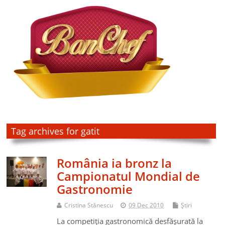
Tag archives for gatit
România ia bronz la
Campionatul Mondial de
Gastronomie
Cristina Stănescu
09 Dec 2010
Ştiri
La competiţia gastronomică desfăşurată la