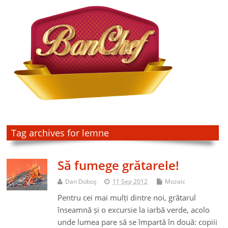
Tag archives for lemne
Să fumege grătarele!
Dan Doboş
11 Sep 2012
Mozaic
Pentru cei mai mulți dintre noi, grătarul
înseamnă și o excursie la iarbă verde, acolo
unde lumea pare să se împartă în două: copiii