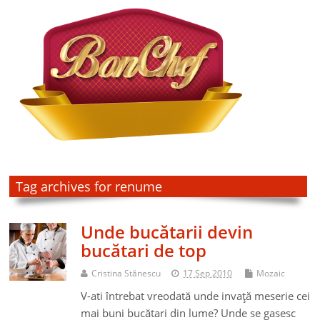
Tag archives for renume
Unde bucătarii devin
bucătari de top
Cristina Stănescu
17 Sep 2010
Mozaic
V-ati întrebat vreodată unde invaţă meserie cei
mai buni bucătari din lume? Unde se gasesc