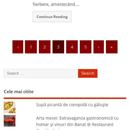
fierbere, amestecând.…
Continue Reading
‹
1
2
3
4
5
›
»
Cele mai citite
Supă picantă de conopidă cu găluşte
Arta mesei: Extravaganza gastronomică cu
homar şi vinuri din Banat @ Restaurant