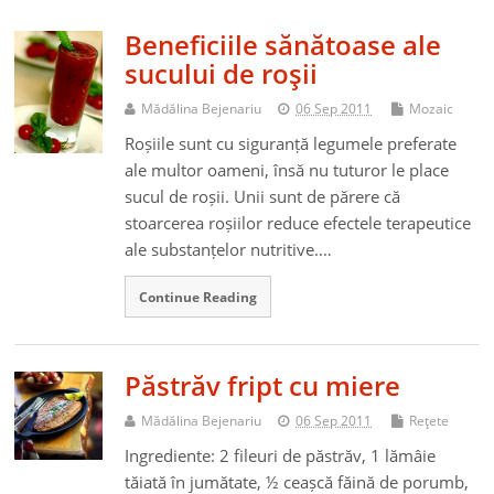
Beneficiile sănătoase ale
sucului de roşii
Mădălina Bejenariu
06 Sep 2011
Mozaic
Roșiile sunt cu siguranță legumele preferate
ale multor oameni, însă nu tuturor le place
sucul de roșii. Unii sunt de părere că
stoarcerea roșiilor reduce efectele terapeutice
ale substanțelor nutritive.…
Continue Reading
Păstrăv fript cu miere
Mădălina Bejenariu
06 Sep 2011
Reţete
Ingrediente: 2 fileuri de păstrăv, 1 lămâie
tăiată în jumătate, ½ ceașcă făină de porumb,