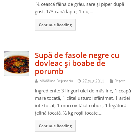
¼ ceașcă făină de grâu, sare și piper după
gust, 1/3 cană lapte, 1 ou,…
Continue Reading
Supă de fasole negre cu
dovleac şi boabe de
porumb
Mădălina Bejenariu
27 Aug 2011
Reţete
Ingrediente: 3 linguri ulei de măsline, 1 ceapă
mare tocată, 1 cățel usturoi sfărâmat, 1 ardei
iute tocat, 1 morcov tăiat cuburi, 1 legătură
țelină tocată, ½ kg roșii tocate,…
Continue Reading