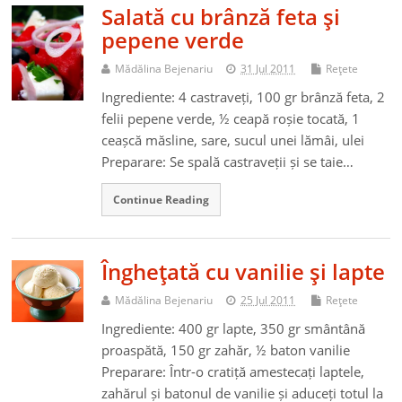
Salată cu brânză feta şi
pepene verde
Mădălina Bejenariu
31 Jul 2011
Reţete
Ingrediente: 4 castraveți, 100 gr brânză feta, 2
felii pepene verde, ½ ceapă roșie tocată, 1
ceașcă măsline, sare, sucul unei lămâi, ulei
Preparare: Se spală castraveții și se taie…
Continue Reading
Îngheţată cu vanilie şi lapte
Mădălina Bejenariu
25 Jul 2011
Reţete
Ingrediente: 400 gr lapte, 350 gr smântână
proaspătă, 150 gr zahăr, ½ baton vanilie
Preparare: Într-o cratiță amestecați laptele,
zahărul și batonul de vanilie și aduceți totul la