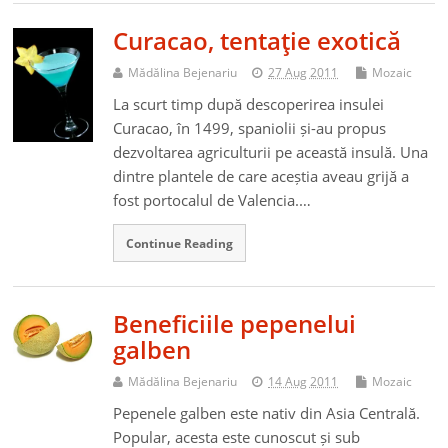
Curacao, tentaţie exotică
Mădălina Bejenariu
27 Aug 2011
Mozaic
La scurt timp după descoperirea insulei
Curacao, în 1499, spaniolii și-au propus
dezvoltarea agriculturii pe această insulă. Una
dintre plantele de care aceștia aveau grijă a
fost portocalul de Valencia.…
Continue Reading
Beneficiile pepenelui
galben
Mădălina Bejenariu
14 Aug 2011
Mozaic
Pepenele galben este nativ din Asia Centrală.
Popular, acesta este cunoscut și sub