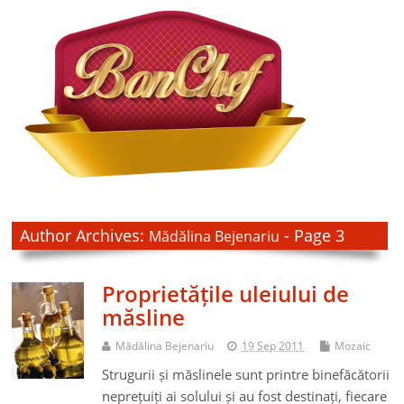
Author Archives:
- Page 3
Mădălina Bejenariu
Proprietățile uleiului de
măsline
Mădălina Bejenariu
19 Sep 2011
Mozaic
Strugurii și măslinele sunt printre binefăcătorii
neprețuiți ai solului și au fost destinați, fiecare