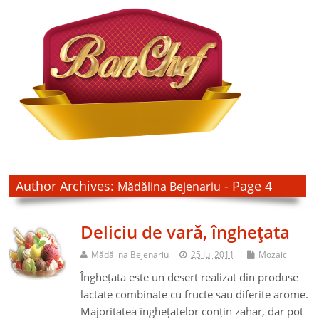
Author Archives:
- Page 4
Mădălina Bejenariu
Deliciu de vară, îngheţata
Mădălina Bejenariu
25 Jul 2011
Mozaic
Înghețata este un desert realizat din produse
lactate combinate cu fructe sau diferite arome.
Majoritatea înghețatelor conțin zahar, dar pot