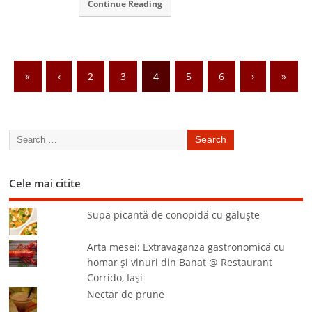
Continue Reading
«
‹
2
3
4
5
6
›
»
Cele mai citite
Supă picantă de conopidă cu găluşte
Arta mesei: Extravaganza gastronomică cu
homar şi vinuri din Banat @ Restaurant
Corrido, Iaşi
Nectar de prune