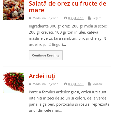
Salată de orez cu fructe de
mare
Mădălina Bejenariu
03 Jul 2011
Reţete
Ingrediente 300 gr orez, 200 gr midii și scoici,
200 gr creveți, 100 gr ton în ulei, câteva
măsline verzi, fără sâmburi, 5 roșii cherry, ½
ardei roșu, 2 linguri…
Continue Reading
Ardei iuţi
Mădălina Bejenariu
03 Jul 2011
Mozaic
Parte a familiei ardeilor grași, ardeii iuți sunt
întâlniți în zeci de soiuri și culori, de la verde
până la galben, portocaliu și roșu și reprezintă
unul din cele mai…