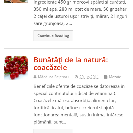
Ingrediente 450 gr morcovi spălați și curățați,
350 ml apă, 280 ml oțet de mere, 50 gr zahăr,
2 căței de usturoi ușor striviți, mărar, 2 linguri
sare grunjoasă, 2…
Continue Reading
Bunătăţi de la natură:
coacăzele
Mădălina Bejenariu
20 Jun 2011
Mozaic
Beneficiile oferite de coacăze se datorează în
special conținutului ridicat de vitamina C.
Coacăzele măresc absorbția alimentelor,
fortifică ficatul, hrănesc creierul și ajută
funcționarea mentală, susțin inima, întăresc
plămânii, sunt…