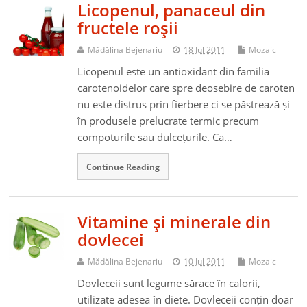
Licopenul, panaceul din
fructele roşii
Mădălina Bejenariu
18 Jul 2011
Mozaic
Licopenul este un antioxidant din familia
carotenoidelor care spre deosebire de caroten
nu este distrus prin fierbere ci se păstrează și
în produsele prelucrate termic precum
compoturile sau dulcețurile. Ca…
Continue Reading
Vitamine şi minerale din
dovlecei
Mădălina Bejenariu
10 Jul 2011
Mozaic
Dovleceii sunt legume sărace în calorii,
utilizate adesea în diete. Dovleceii conțin doar