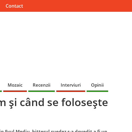
Contact
Mozaic
Recenzii
Interviuri
Opinii
m şi când se foloseşte
din Evul Mediu, bitterul suedez s-a dovedit a fi un