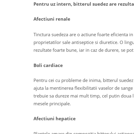
Pentru uz intern, bitterul suedez are rezulta
Afectiuni renale
Tinctura suedeza are o actiune foarte eficienta in
proprietatilor sale antiseptice si diuretice. O ling
rezultate foarte bune, iar in caz de durere, se po
Boli cardiace
Pentru cei cu probleme de inima, bitterul suedez e
ajuta la mentinerea flexibilitatii vaselor de sange
trebuie sa dureze mai mult timp, cel putin doua lun
mesele principale.
Afectiuni hepatice
Plantele amare din compozitia bitterului actionea