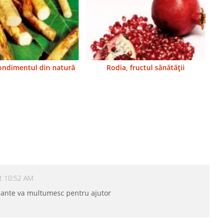
ondimentul din natură
Rodia, fructul sănătăţii
t 10:52 AM
plante va multumesc pentru ajutor