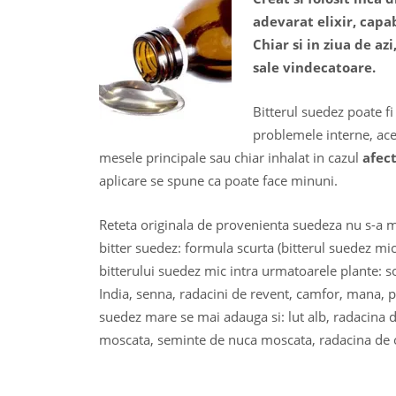
adevarat elixir, capa
Chiar si in ziua de a
sale vindecatoare.
Bitterul suedez poate fi
problemele interne, ace
mesele principale sau chiar inhalat in cazul
afect
aplicare se spune ca poate face minuni.
Reteta originala de provenienta suedeza nu s-a m
bitter suedez: formula scurta (bitterul suedez mic
bitterului suedez mic intra urmatoarele plante: 
India, senna, radacini de revent, camfor, mana, pa
suedez mare se mai adauga si: lut alb, radacina de
moscata, seminte de nuca moscata, radacina de ob