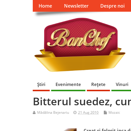
Home
Newsletter
Despre noi
Ştiri
Evenimente
Reţete
Vinuri
Bitterul suedez, cu
Mădălina Bejenariu
21 Aug 2010
Mozaic
Creat si folosit inca 