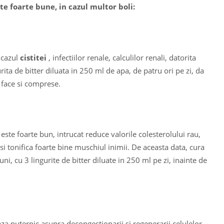
te foarte bune, in cazul multor boli:
 cazul
cistitei
, infectiilor renale, calculilor renali, datorita
urita de bitter diluata in 250 ml de apa, de patru ori pe zi, da
t face si comprese.
ste foarte bun, intrucat reduce valorile colesterolului rau,
 si tonifica foarte bine muschiul inimii. De aceasta data, cura
i, cu 3 lingurite de bitter diluate in 250 ml pe zi, inainte de
za puternic asupra decongestionarii si regenerarii celulelor