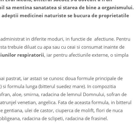
bil sa mentina sanatatea si starea de bine a organismului.
zi, adeptii medicinei naturiste se bucura de proprietatile
 administrat in diferite moduri, in functie de afectiune. Pentru
sta trebuie diluat cu apa sau cu ceai si consumat inainte de
iunilor respiratorii
, iar pentru afectiunile externe, o simpla
ai pastrat, iar astazi se cunosc doua formule principale de
) si formula lunga (bitterul suedez mare). In compozitia
sofran, aloe, smirna, radacina de lemnul Domnului, sofran de
trunjel venetian, angelica. Fata de aceasta formula, in bitterul
 gentiana, ulei de castor, ciuperca de molift, flori de nuca
ligeana, radacina de sclipeti, radacina de frasinel.