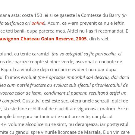
ana asta: costa 150 lei si se gaseste la Comtesse du Barry
(in
a telefonica ori
online
)
. Acum, ca v-am prevenit ca nu e ieftin,
ace toti banii, dupa parerea mea. Altfel nu l-as fi recomandat. E
auvignon Chateau Golan Reserve, 2005
, din Israel.
ofund, cu tente caramizii
(nu va asteptati sa fie portocaliu, ci
ens de coacaze coapte si piper verde, asezonat cu nuante de
 Faptul ca vinul are deja cinci ani e evident nu doar dupa
tul frumos evoluat
(mi-e aproape imposibil sa-l descriu, dar daca
vedea cum notele fructate au evoluat sub efectul prizonieratului de
avoarea celor de lemn, condiment si pamant, rezultand astfel un
i complex)
. Gustativ, desi este sec, ofera unele senzatii dulci de
, si este bine echilibrat de o aciditate viguroasa, matura. Are o
mple bine gura iar taninurile sunt prezente, dar placut
e 14% volume alcoolice nu se simt, nu deranjeaza, iar postgustul
imite cu gandul spre vinurile licoroase de Marsala. E un vin care