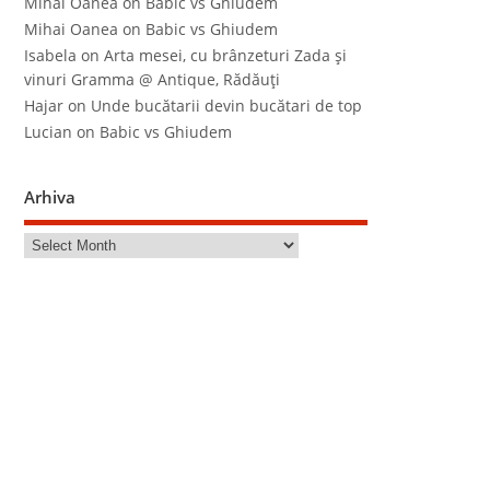
Mihai Oanea
on
Babic vs Ghiudem
Mihai Oanea
on
Babic vs Ghiudem
Isabela
on
Arta mesei, cu brânzeturi Zada şi
vinuri Gramma @ Antique, Rădăuţi
Hajar
on
Unde bucătarii devin bucătari de top
Lucian
on
Babic vs Ghiudem
Arhiva