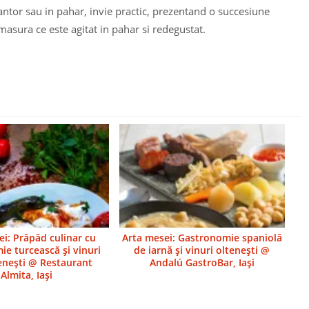
antor sau in pahar, invie practic, prezentand o succesiune
asura ce este agitat in pahar si redegustat.
ei: Prăpăd culinar cu
Arta mesei: Gastronomie spaniolă
ie turcească şi vinuri
de iarnă şi vinuri olteneşti @
neşti @ Restaurant
Andalú GastroBar, Iaşi
Almita, Iaşi