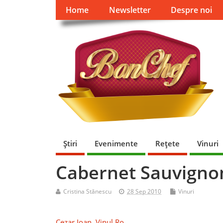
Home
Newsletter
Despre noi
Ştiri
Evenimente
Reţete
Vinuri
Cabernet Sauvigno
Cristina Stănescu
28 Sep 2010
Vinuri
Cezar Ioan
,
Vinul.Ro