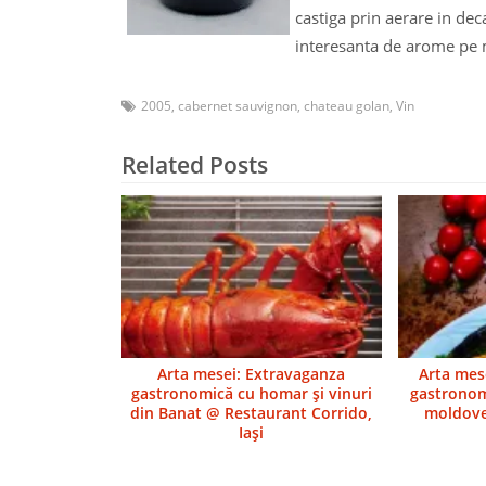
castiga prin aerare in dec
interesanta de arome pe m
2005
,
cabernet sauvignon
,
chateau golan
,
Vin
Related Posts
Arta mesei: Extravaganza
Arta mes
gastronomică cu homar şi vinuri
gastronom
din Banat @ Restaurant Corrido,
moldove
Iaşi