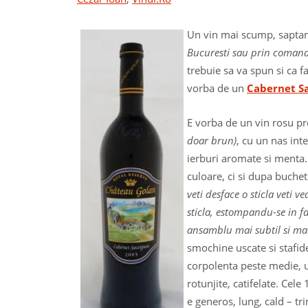
Un vin mai scump, saptam
Bucuresti sau prin comand
trebuie sa va spun si ca f
vorba de un
Cabernet S
E vorba de un vin rosu pr
doar brun)
, cu un nas int
ierburi aromate si menta.
culoare, ci si dupa buche
veti desface o sticla veti 
sticla, estompandu-se in f
ansamblu mai subtil si ma
smochine uscate si stafide
corpolenta peste medie, u
rotunjite, catifelate. Cel
e generos, lung, cald – tr