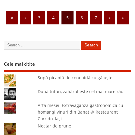
«
‹
3
4
5
6
7
›
»
Cele mai citite
Supă picantă de conopidă cu găluşte
După tutun, zahărul este cel mai mare rău
Arta mesei: Extravaganza gastronomică cu
homar şi vinuri din Banat @ Restaurant
Corrido, Iaşi
Nectar de prune