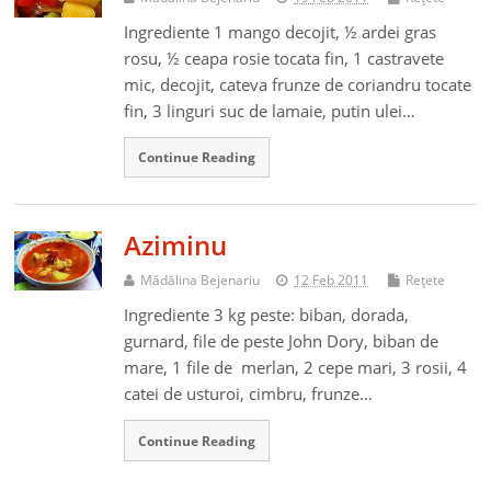
Ingrediente 1 mango decojit, ½ ardei gras
rosu, ½ ceapa rosie tocata fin, 1 castravete
mic, decojit, cateva frunze de coriandru tocate
fin, 3 linguri suc de lamaie, putin ulei…
Continue Reading
Aziminu
Mădălina Bejenariu
12 Feb 2011
Reţete
Ingrediente 3 kg peste: biban, dorada,
gurnard, file de peste John Dory, biban de
mare, 1 file de merlan, 2 cepe mari, 3 rosii, 4
catei de usturoi, cimbru, frunze…
Continue Reading