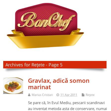
Archives for Reţete - Page 5
Gravlax, adică somon
marinat
Marius Cristian
11 Apr 2011
Reţete
Se pare că, în Evul Mediu, pescarii scandinavi
au inventat metoda asta de conservare, numai