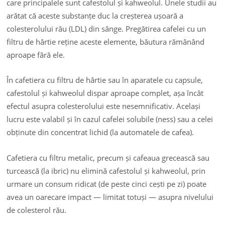
care principalele sunt cafestolul și kahweolul. Unele studii au
arătat că aceste substanțe duc la creșterea ușoară a
colesterolului rău (LDL) din sânge. Pregătirea cafelei cu un
filtru de hârtie reține aceste elemente, băutura rămânând
aproape fără ele.
În cafetiera cu filtru de hârtie sau în aparatele cu capsule,
cafestolul și kahweolul dispar aproape complet, așa încât
efectul asupra colesterolului este nesemnificativ. Același
lucru este valabil și în cazul cafelei solubile (ness) sau a celei
obținute din concentrat lichid (la automatele de cafea).
Cafetiera cu filtru metalic, precum și cafeaua grecească sau
turcească (la ibric) nu elimină cafestolul și kahweolul, prin
urmare un consum ridicat (de peste cinci cești pe zi) poate
avea un oarecare impact — limitat totuși — asupra nivelului
de colesterol rău.