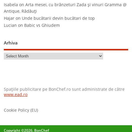
Isabela
on
Arta mesei, cu brânzeturi Zada şi vinuri Gramma @
Antique, Rădăuţi
Hajar
on
Unde bucătarii devin bucătari de top
Lucian
on
Babic vs Ghiudem
Arhiva
Spaţiile publicitare pe BonChef.ro sunt administrate de către
www.ead.ro
Cookie Policy (EU)
Copyright ©2026. BonChef