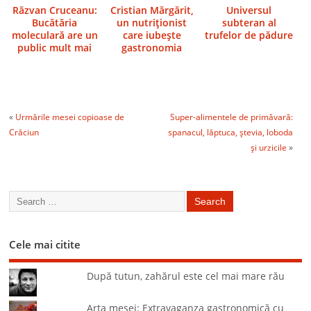
Răzvan Cruceanu:
Cristian Mărgărit,
Universul
Bucătăria
un nutriţionist
subteran al
moleculară are un
care iubeşte
trufelor de pădure
public mult mai
gastronomia
numeros decât mă
aşteptam
«
Urmările mesei copioase de
Super-alimentele de primăvară:
Crăciun
spanacul, lăptuca, ştevia, loboda
şi urzicile
»
Cele mai citite
După tutun, zahărul este cel mai mare rău
Arta mesei: Extravaganza gastronomică cu