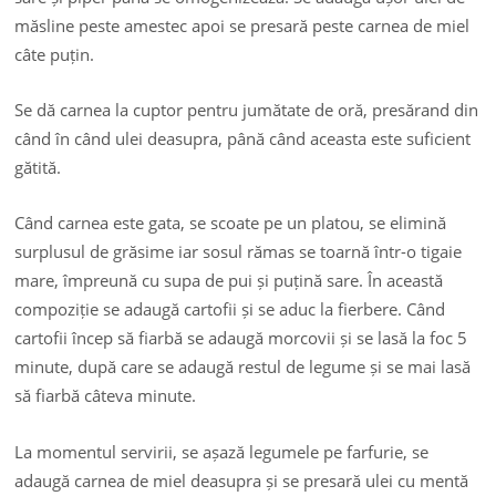
măsline peste amestec apoi se presară peste carnea de miel
câte puțin.
Se dă carnea la cuptor pentru jumătate de oră, presărand din
când în când ulei deasupra, până când aceasta este suficient
gătită.
Când carnea este gata, se scoate pe un platou, se elimină
surplusul de grăsime iar sosul rămas se toarnă într-o tigaie
mare, împreună cu supa de pui și puțină sare. În această
compoziție se adaugă cartofii și se aduc la fierbere. Când
cartofii încep să fiarbă se adaugă morcovii și se lasă la foc 5
minute, după care se adaugă restul de legume și se mai lasă
să fiarbă câteva minute.
La momentul servirii, se așază legumele pe farfurie, se
adaugă carnea de miel deasupra și se presară ulei cu mentă