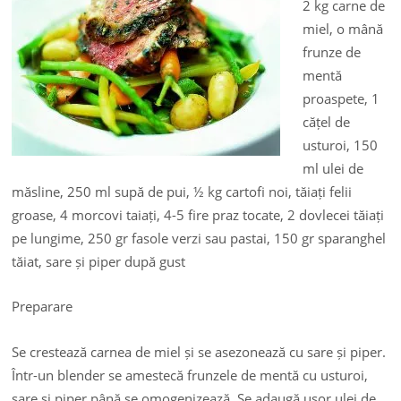
2 kg carne de
miel, o mână
frunze de
mentă
proaspete, 1
cățel de
usturoi, 150
ml ulei de
măsline, 250 ml supă de pui, ½ kg cartofi noi, tăiați felii
groase, 4 morcovi taiați, 4-5 fire praz tocate, 2 dovlecei tăiați
pe lungime, 250 gr fasole verzi sau pastai, 150 gr sparanghel
tăiat, sare și piper după gust
Preparare
Se crestează carnea de miel și se asezonează cu sare și piper.
Într-un blender se amestecă frunzele de mentă cu usturoi,
sare și piper până se omogenizează. Se adaugă ușor ulei de