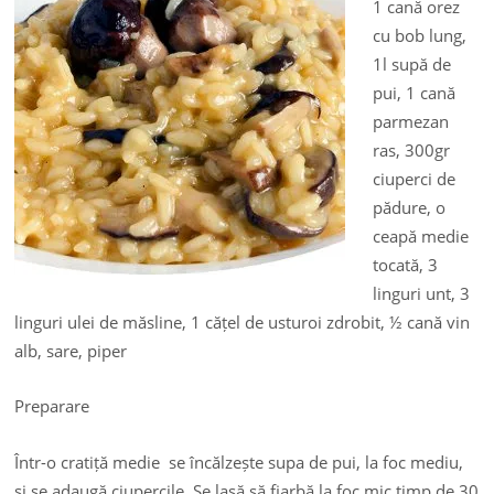
1 cană orez
cu bob lung,
1l supă de
pui, 1 cană
parmezan
ras, 300gr
ciuperci de
pădure, o
ceapă medie
tocată, 3
linguri unt, 3
linguri ulei de măsline, 1 cățel de usturoi zdrobit, ½ cană vin
alb, sare, piper
Preparare
Într-o cratiță medie se încălzește supa de pui, la foc mediu,
și se adaugă ciupercile. Se lasă să fiarbă la foc mic timp de 30