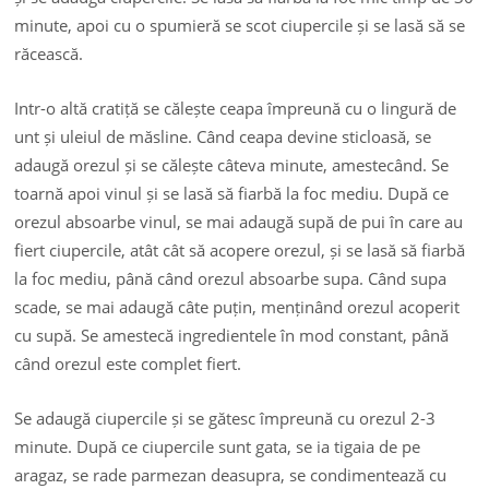
minute, apoi cu o spumieră se scot ciupercile și se lasă să se
răcească.
Intr-o altă cratiță se călește ceapa împreună cu o lingură de
unt și uleiul de măsline. Când ceapa devine sticloasă, se
adaugă orezul și se călește câteva minute, amestecând. Se
toarnă apoi vinul și se lasă să fiarbă la foc mediu. După ce
orezul absoarbe vinul, se mai adaugă supă de pui în care au
fiert ciupercile, atât cât să acopere orezul, și se lasă să fiarbă
la foc mediu, până când orezul absoarbe supa. Când supa
scade, se mai adaugă câte puțin, menținând orezul acoperit
cu supă. Se amestecă ingredientele în mod constant, până
când orezul este complet fiert.
Se adaugă ciupercile și se gătesc împreună cu orezul 2-3
minute. După ce ciupercile sunt gata, se ia tigaia de pe
aragaz, se rade parmezan deasupra, se condimentează cu