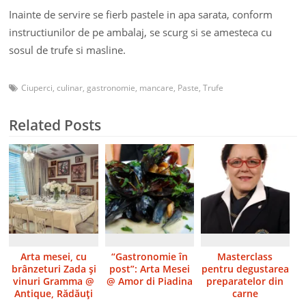
Inainte de servire se fierb pastele in apa sarata, conform
instructiunilor de pe ambalaj, se scurg si se amesteca cu
sosul de trufe si masline.
Ciuperci
,
culinar
,
gastronomie
,
mancare
,
Paste
,
Trufe
Related Posts
Arta mesei, cu
“Gastronomie în
Masterclass
brânzeturi Zada şi
post”: Arta Mesei
pentru degustarea
vinuri Gramma @
@ Amor di Piadina
preparatelor din
Antique, Rădăuţi
carne