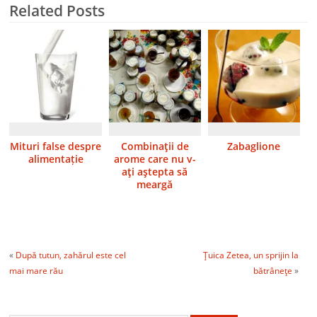
Related Posts
Mituri false despre
Combinaţii de
Zabaglione
alimentație
arome care nu v-
aţi aştepta să
meargă
«
După tutun, zahărul este cel
Ţuica Zetea, un sprijin la
mai mare rău
bătrâneţe
»