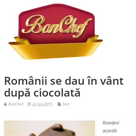
Românii se dau în vânt
după ciocolată
BonChef
22 Jan 2015
Ştiri
Românii
acordă