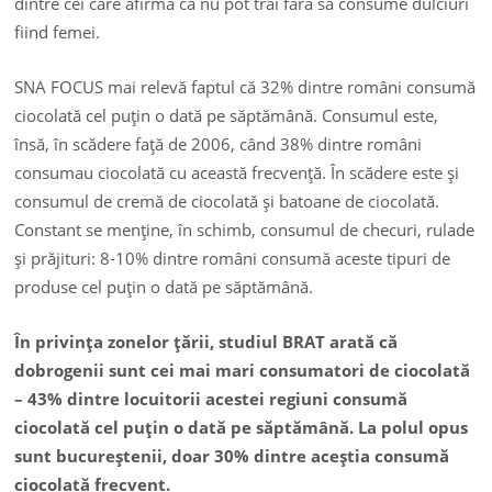
dintre cei care afirma că nu pot trăi fără să consume dulciuri
fiind femei.
SNA FOCUS mai relevă faptul că 32% dintre români consumă
ciocolată cel puţin o dată pe săptămână. Consumul este,
însă, în scădere faţă de 2006, când 38% dintre români
consumau ciocolată cu această frecvenţă. În scădere este şi
consumul de cremă de ciocolată şi batoane de ciocolată.
Constant se menţine, în schimb, consumul de checuri, rulade
şi prăjituri: 8-10% dintre români consumă aceste tipuri de
produse cel puţin o dată pe săptămână.
În privinţa zonelor ţării, studiul BRAT arată că
dobrogenii sunt cei mai mari consumatori de ciocolată
– 43% dintre locuitorii acestei regiuni consumă
ciocolată cel puţin o dată pe săptămână. La polul opus
sunt bucureştenii, doar 30% dintre aceştia consumă
ciocolată frecvent.