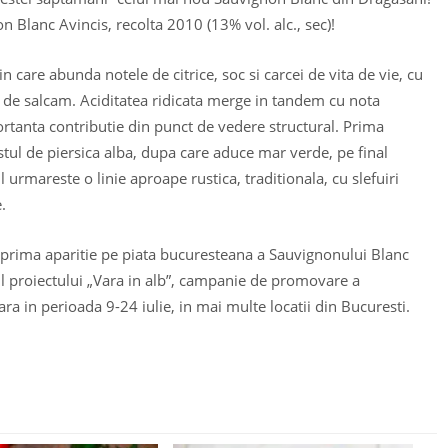
Blanc Avincis, recolta 2010 (13% vol. alc., sec)!
 in care abunda notele de citrice, soc si carcei de vita de vie, cu
ri de salcam. Aciditatea ridicata merge in tandem cu nota
ortanta contributie din punct de vedere structural. Prima
stul de piersica alba, dupa care aduce mar verde, pe final
urmareste o linie aproape rustica, traditionala, cu slefuiri
.
o prima aparitie pe piata bucuresteana a Sauvignonului Blanc
ul proiectului „Vara in alb”, campanie de promovare a
ra in perioada 9-24 iulie, in mai multe locatii din Bucuresti.