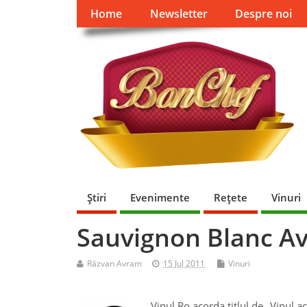
Home
Newsletter
Despre noi
Ştiri
Evenimente
Reţete
Vinuri
Sauvignon Blanc Av
Răzvan Avram
15 Jul 2011
Vinuri
Vinul.Ro acorda titlul de „Vinul 