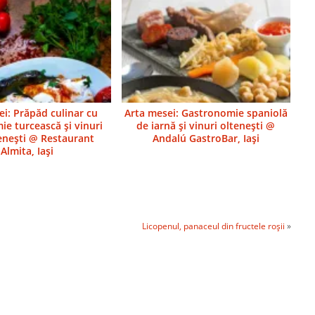
ei: Prăpăd culinar cu
Arta mesei: Gastronomie spaniolă
ie turcească şi vinuri
de iarnă şi vinuri olteneşti @
neşti @ Restaurant
Andalú GastroBar, Iaşi
Almita, Iaşi
Licopenul, panaceul din fructele roşii
»