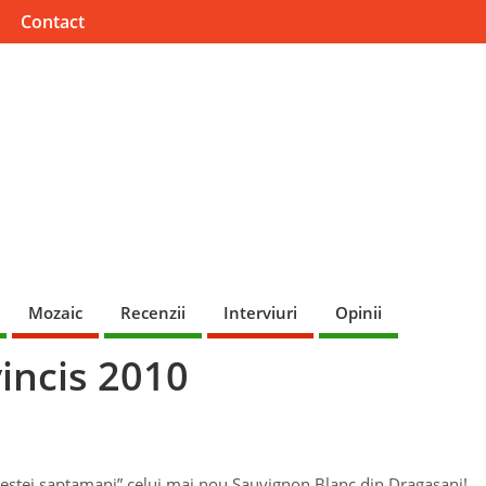
Contact
Mozaic
Recenzii
Interviuri
Opinii
incis 2010
acestei saptamani” celui mai nou Sauvignon Blanc din Dragasani!