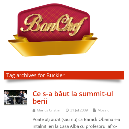
Tag archives for Buckler
Ce s-a băut la summit-ul
berii
Marius Cristian
31 Jul 2009
Mozaic
Poate aţi auzit (sau nu) că Barack Obama s-a
întâlnit ieri la Casa Albă cu profesorul afro-