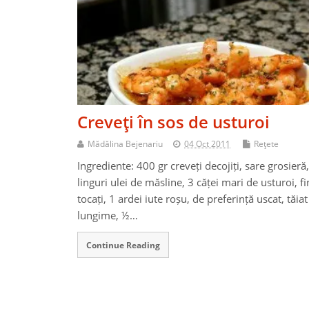
Creveţi în sos de usturoi
Mădălina Bejenariu
04 Oct 2011
Reţete
Ingrediente: 400 gr creveți decojiți, sare grosieră
linguri ulei de măsline, 3 căței mari de usturoi, fi
tocați, 1 ardei iute roșu, de preferință uscat, tăiat
lungime, ½…
Continue Reading