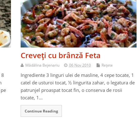
Creveţi cu brânză Feta
Mădălina Bejenariu
06 Nov 2010
Reţete
, 8
Ingrediente 3 linguri ulei de masline, 4 cepe tocate, 1
n
catel de usturoi tocat, ½ lingurita zahar, o legatura de
 pe
patrunjel proaspat tocat fin, o conserva de rosii
tocate, 1…
Continue Reading