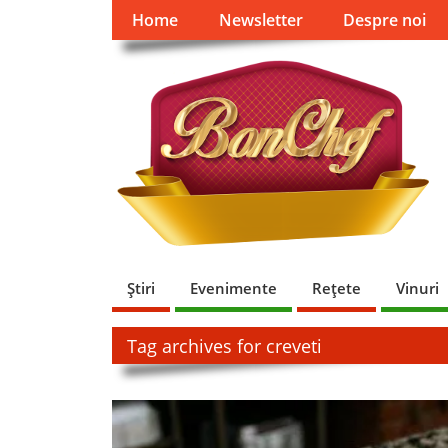
Home
Newsletter
Despre noi
Ştiri
Evenimente
Reţete
Vinuri
Tag archives for creveti