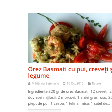
Orez Basmati cu pui, creveţi ş
legume
Mădălina Bejenariu
16 Oct 2010
Reţete
Ingrediente 320 gr de orez Basmati, 12 creveti, 2
dovlecei mijlocii, 2 morcovi, 1 ardei gras rosu, 3
piept de pui, 1 ceapa, 1 telina mica, 1 catel de…