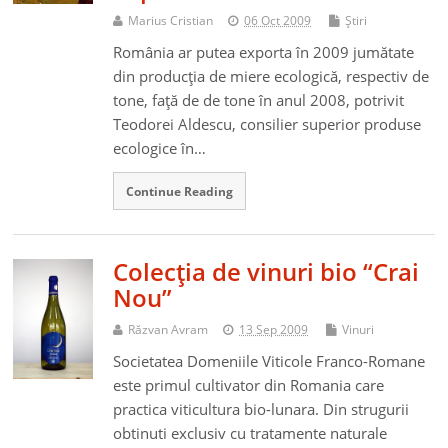
Marius Cristian
06 Oct 2009
Ştiri
România ar putea exporta în 2009 jumătate
din producţia de miere ecologică, respectiv de
tone, faţă de de tone în anul 2008, potrivit
Teodorei Aldescu, consilier superior produse
ecologice în…
Continue Reading
Colecţia de vinuri bio “Crai
Nou”
Răzvan Avram
13 Sep 2009
Vinuri
Societatea Domeniile Viticole Franco-Romane
este primul cultivator din Romania care
practica viticultura bio-lunara. Din strugurii
obtinuti exclusiv cu tratamente naturale