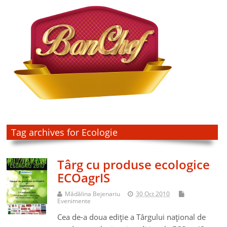
Tag archives for Ecologie
Târg cu produse ecologice
ECOagrIS
Mădălina Bejenariu
30 Oct 2010
Evenimente
Cea de-a doua ediţie a Târgului naţional de