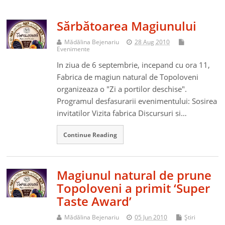
Sărbătoarea Magiunului
Mădălina Bejenariu
28 Aug 2010
Evenimente
In ziua de 6 septembrie, incepand cu ora 11,
Fabrica de magiun natural de Topoloveni
organizeaza o "Zi a portilor deschise".
Programul desfasurarii evenimentului: Sosirea
invitatilor Vizita fabrica Discursuri si…
Continue Reading
Magiunul natural de prune
Topoloveni a primit ‘Super
Taste Award’
Mădălina Bejenariu
05 Jun 2010
Ştiri