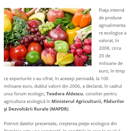
Piaţa internă
de produse
agroalimenta
re ecologice a
valorat, în
2008, circa
20 de
milioane de
euro, în timp
ce exporturile s-au cifrat, în aceeaşi perioadă, la 100
milioane euro, dublul valorii din 2006, a declarat, în cadrul
unui forum ecologic,
Teodora Aldescu
, consilier pentru
agricultura ecologică în
Ministerul Agriculturii, Pădurilor
şi Dezvoltării Rurale (MAPDR)
.
Potrivit datelor prezentate, creşterea pieţei ecologice din
România este una constantă, în condiţiile în care la nivelul