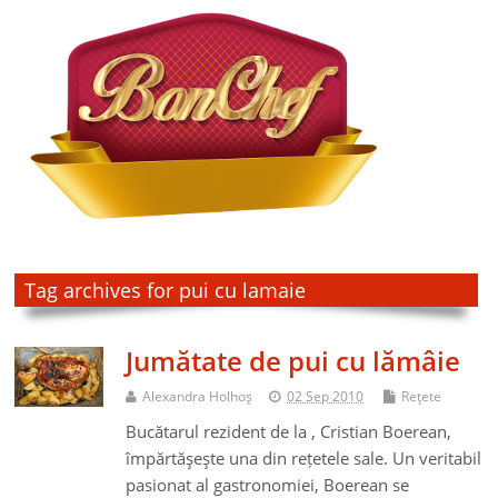
Tag archives for pui cu lamaie
Jumătate de pui cu lămâie
Alexandra Holhoş
02 Sep 2010
Reţete
Bucătarul rezident de la , Cristian Boerean,
împărtăşeşte una din rețetele sale. Un veritabil
pasionat al gastronomiei, Boerean se