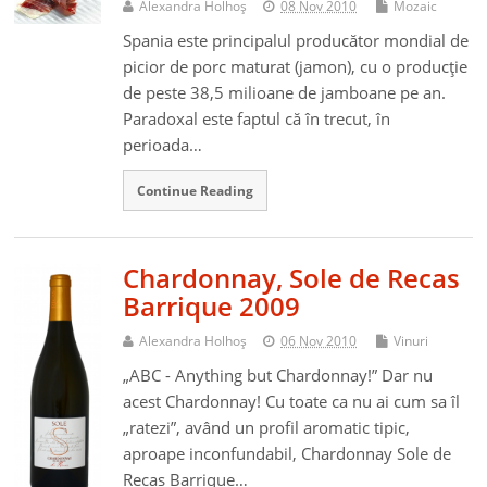
Alexandra Holhoş
08 Nov 2010
Mozaic
Spania este principalul producător mondial de
picior de porc maturat (jamon), cu o producţie
de peste 38,5 milioane de jamboane pe an.
Paradoxal este faptul că în trecut, în
perioada…
Continue Reading
Chardonnay, Sole de Recas
Barrique 2009
Alexandra Holhoş
06 Nov 2010
Vinuri
„ABC - Anything but Chardonnay!” Dar nu
acest Chardonnay! Cu toate ca nu ai cum sa îl
„ratezi”, având un profil aromatic tipic,
aproape inconfundabil, Chardonnay Sole de
Recas Barrique…