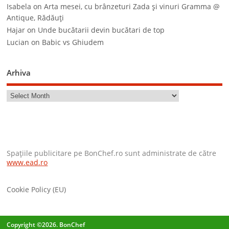
Isabela
on
Arta mesei, cu brânzeturi Zada şi vinuri Gramma @
Antique, Rădăuţi
Hajar
on
Unde bucătarii devin bucătari de top
Lucian
on
Babic vs Ghiudem
Arhiva
Spaţiile publicitare pe BonChef.ro sunt administrate de către
www.ead.ro
Cookie Policy (EU)
Copyright ©2026. BonChef