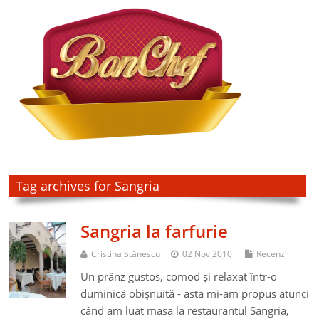
Tag archives for Sangria
Sangria la farfurie
Cristina Stănescu
02 Nov 2010
Recenzii
Un prânz gustos, comod şi relaxat într-o
duminică obişnuită - asta mi-am propus atunci
când am luat masa la restaurantul Sangria,