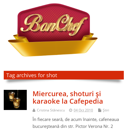
Tag archives for shot
Miercurea, shoturi şi
karaoke la Cafepedia
Cristina Stănescu
04 Oct 2010
Ştiri
În fiecare seară, de acum înainte, cafeneaua
bucureşteană din str. Pictor Verona Nr. 2