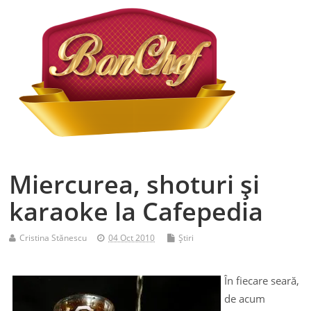
Miercurea, shoturi şi
karaoke la Cafepedia
Cristina Stănescu
04 Oct 2010
Ştiri
În fiecare seară,
de acum