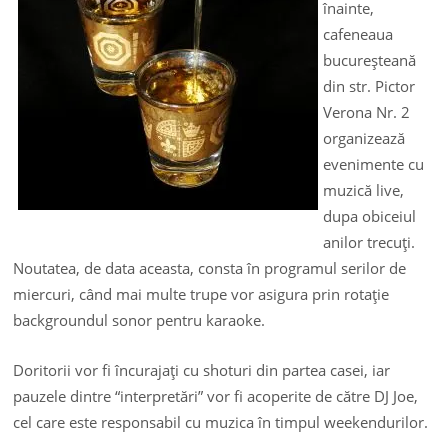
înainte,
cafeneaua
bucureşteană
din str. Pictor
Verona Nr. 2
organizează
evenimente cu
muzică live,
dupa obiceiul
anilor trecuţi.
Noutatea, de data aceasta, consta în programul serilor de
miercuri, când mai multe trupe vor asigura prin rotaţie
backgroundul sonor pentru karaoke.
Doritorii vor fi încurajaţi cu shoturi din partea casei, iar
pauzele dintre “interpretări” vor fi acoperite de către DJ Joe,
cel care este responsabil cu muzica în timpul weekendurilor.