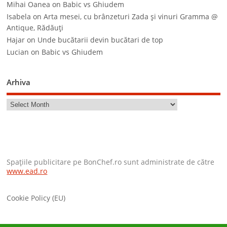
Mihai Oanea
on
Babic vs Ghiudem
Isabela
on
Arta mesei, cu brânzeturi Zada şi vinuri Gramma @
Antique, Rădăuţi
Hajar
on
Unde bucătarii devin bucătari de top
Lucian
on
Babic vs Ghiudem
Arhiva
Spaţiile publicitare pe BonChef.ro sunt administrate de către
www.ead.ro
Cookie Policy (EU)