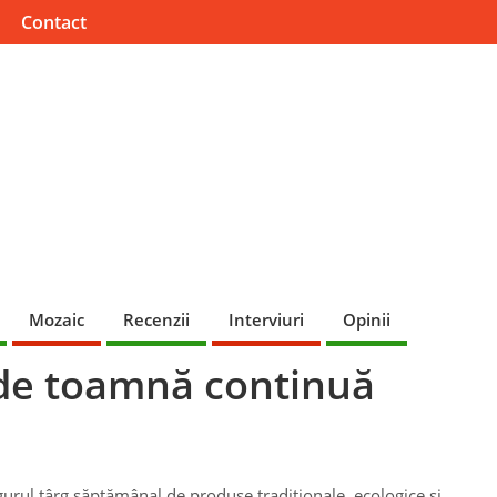
Contact
Mozaic
Recenzii
Interviuri
Opinii
 de toamnă continuă
gurul târg săptămânal de produse tradiţionale, ecologice şi