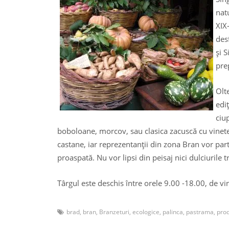
nat
XIX
des
şi 
pre
Olt
edi
ciu
boboloane, morcov, sau clasica zacuscă cu vinete
castane, iar reprezentanţii din zona Bran vor pa
proaspată. Nu vor lipsi din peisaj nici dulciurile tr
Târgul este deschis între orele 9.00 -18.00, de vin
brad
,
bran
,
Branzeturi
,
ecologice
,
palinca
,
pastrama
,
pro