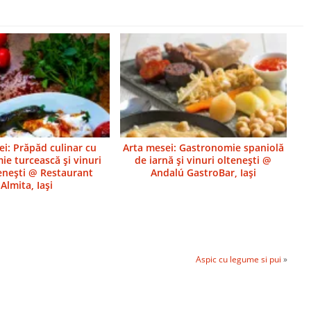
ei: Prăpăd culinar cu
Arta mesei: Gastronomie spaniolă
ie turcească şi vinuri
de iarnă şi vinuri olteneşti @
neşti @ Restaurant
Andalú GastroBar, Iaşi
Almita, Iaşi
Aspic cu legume si pui
»