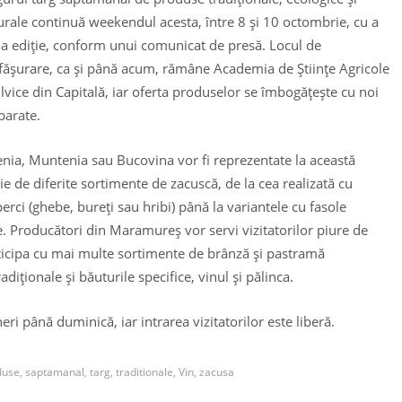
urale continuă weekendul acesta, între 8 şi 10 octombrie, cu a
-a ediţie, conform unui comunicat de presă. Locul de
făşurare, ca şi până acum, rămâne Academia de Ştiinţe Agricole
Silvice din Capitală, iar oferta produselor se îmbogăţeşte cu noi
parate.
enia, Muntenia sau Bucovina vor fi reprezentate la această
ţie de diferite sortimente de zacuscă, de la cea realizată cu
perci (ghebe, bureţi sau hribi) până la variantele cu fasole
. Producători din Maramureş vor servi vizitatorilor piure de
rticipa cu mai multe sortimente de brânză şi pastramă
adiţionale şi băuturile specifice, vinul şi pălinca.
eri până duminică, iar intrarea vizitatorilor este liberă.
duse
,
saptamanal
,
targ
,
traditionale
,
Vin
,
zacusa