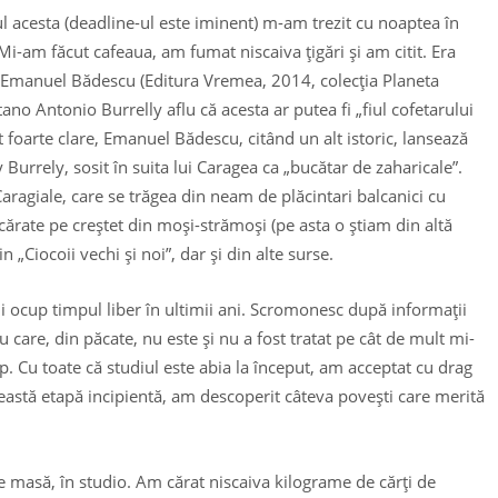
ul acesta (deadline-ul este iminent) m-am trezit cu noaptea în
Mi-am făcut cafeaua, am fumat niscaiva ţigări şi am citit. Era
e Emanuel Bădescu (Editura Vremea, 2014, colecţia Planeta
ano Antonio Burrelly aflu că acesta ar putea fi „fiul cofetarului
 foarte clare, Emanuel Bădescu, citând un alt istoric, lansează
 Burrely, sosit în suita lui Caragea ca „bucătar de zaharicale”.
aragiale, care se trăgea din neam de plăcintari balcanici cu
 cărate pe creştet din moşi-strămoşi (pe asta o ştiam din altă
 „Ciocoii vechi şi noi”, dar şi din alte surse.
i ocup timpul liber în ultimii ani. Scromonesc după informaţii
care, din păcate, nu este şi nu a fost tratat pe cât de mult mi-
cap. Cu toate că studiul este abia la început, am acceptat cu drag
această etapă incipientă, am descoperit câteva poveşti care merită
pe masă, în studio. Am cărat niscaiva kilograme de cărţi de