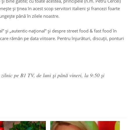
şi bine gătite; cu toate acestea, principele (n.m. Petru Cercel)
şte şi ţinea în acest scop servitori italieni şi francezi foarte
 lungeşte până în zilele noastre.
l” şi „autentic-naţional” şi despre street food & fast food în
are rămân pe data viitoare. Pentru înjurături, discuţii, ponturi
ilnic pe B1 TV, de luni şi până vineri, la 9:50 şi