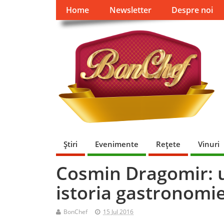
Home
Newsletter
Despre noi
Ştiri
Evenimente
Reţete
Vinuri
Cosmin Dragomir: u
istoria gastronomie
BonChef
15 Jul 2016