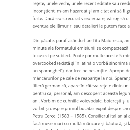
reţete, unele vechi, unele recent editate sau reed
inconştient, m-am hazardat şi am citat ani să fi g
forte. Dacă s-a strecurat vreo eroare, vă rog să o
eventualele lămuriri sau detalieri le putem face ai
Din păcate, parafrazându-l pe Titu Maiorescu, am
minute ale formatului emisiunii se compactează bru
focusezi pe subiect. Poate par multe aceste 5 min
overcooked (există şi în latină o vorbă sinonimă c
un sparanghel”), dar trec pe nesimţite. Apropo d
mâncărurilor pe cale de reapariţie la noi. Sparan
filieră germanică, apare în câteva reţete dintr
pentru că, personal, am descoperit această legumă
ani. Vorbim de cuhniile voievodale, boiereşti ş
vorbit şi despre primul bucătar expat despre care
Petru Cercel (1583 – 1585). Consilierul italian al
facă mese mari cu multă mâncare şi băutură, şi l