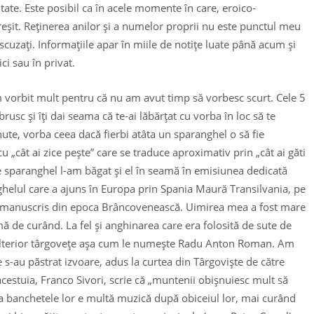
itate. Este posibil ca în acele momente în care, eroico-
reşit. Reţinerea anilor şi a numelor proprii nu este punctul meu
 scuzaţi. Informaţiile apar în miile de notiţe luate până acum şi
ci sau în privat.
 vorbit mult pentru că nu am avut timp să vorbesc scurt. Cele 5
sc şi îţi dai seama că te-ai lăbărţat cu vorba în loc să te
ute, vorba ceea dacă fierbi atâta un sparanghel o să fie
u „cât ai zice peşte” care se traduce aproximativ prin „cât ai găti
e sparanghel l-am băgat şi el în seamă în emisiunea dedicată
ghelul care a ajuns în Europa prin Spania Maură Transilvania, pe
-un manuscris din epoca Brâncovenească. Uimirea mea a fost mare
 de curând. La fel şi anghinarea care era folosită de sute de
i ulterior târgoveţe aşa cum le numeşte Radu Anton Roman. Am
 s-au păstrat izvoare, adus la curtea din Târgovişte de către
 acestuia, Franco Sivori, scrie că „muntenii obişnuiesc mult să
a banchetele lor e multă muzică după obiceiul lor, mai curând