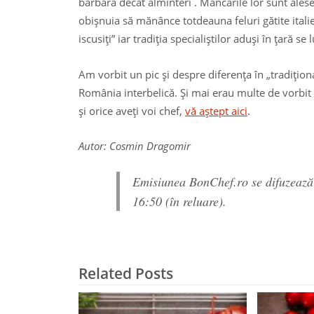
barbară decât alminteri . Mâncările lor sunt alese 
obişnuia să mănânce totdeauna feluri gătite italiene
iscusiţi” iar tradiţia specialiştilor aduşi în ţară se
Am vorbit un pic şi despre diferenţa în „tradiţiona
România interbelică. Şi mai erau multe de vorbit c
şi orice aveţi voi chef,
vă aştept aici
.
Autor: Cosmin Dragomir
Emisiunea BonChef.ro se difuzează z
16:50 (în reluare).
Related Posts