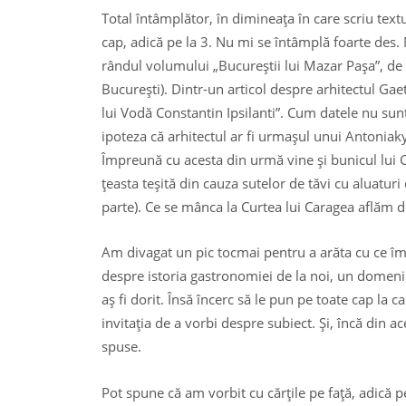
Total întâmplător, în dimineaţa în care scriu text
cap, adică pe la 3. Nu mi se întâmplă foarte des. 
rândul volumului „Bucureştii lui Mazar Paşa”, d
Bucureşti). Dintr-un articol despre arhitectul Gaet
lui Vodă Constantin Ipsilanti”. Cum datele nu sunt
ipoteza că arhitectul ar fi urmaşul unui Antoniaky
Împreună cu acesta din urmă vine şi bunicul lui C
ţeasta teşită din cauza sutelor de tăvi cu aluaturi
parte). Ce se mânca la Curtea lui Caragea aflăm din
Am divagat un pic tocmai pentru a arăta cu ce îm
despre istoria gastronomiei de la noi, un domeniu 
aş fi dorit. Însă încerc să le pun pe toate cap la 
invitaţia de a vorbi despre subiect. Şi, încă din 
spuse.
Pot spune că am vorbit cu cărţile pe faţă, adică 