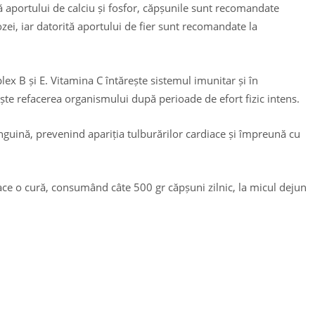
ă aportului de calciu și fosfor, căpșunile sunt recomandate
ei, iar datorită aportului de fier sunt recomandate la
x B și E. Vitamina C întărește sistemul imunitar și în
te refacerea organismului după perioade de efort fizic intens.
anguină, prevenind apariția tulburărilor cardiace și împreună cu
ace o cură, consumând câte 500 gr căpșuni zilnic, la micul dejun