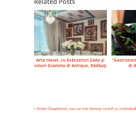
Related Posts
Arta mesei, cu brânzeturi Zada şi
“Gastronomi
vinuri Gramma @ Antique, Rădăuţi
@ A
«
Gratin Dauphinois, sau cei mai faimoşi cartofi cu smântân