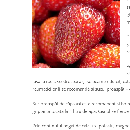
s
g
m
D
ș
r
P
r
lasă la răcit, se strecoară și se bea neîndulcit, c
reumaticilor li se recomandă și sucul proaspăt – 
Suc proaspăt de căpșuni este recomandat și bolnav
gr plantă tocată la 1 litru de apă. Ceaiul se fier
Prin conținutul bogat de calciu și potasiu, magnezi