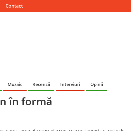
Contact
Mozaic
Recenzii
Interviuri
Opinii
n în formă
ustoase și aromate,capșunile sunt cele mai apreciate fructe de