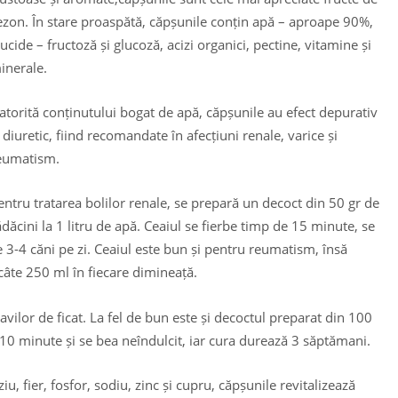
ezon. În stare proaspătă, căpșunile conțin apă – aproape 90%,
lucide – fructoză și glucoză, acizi organici, pectine, vitamine și
inerale.
atorită conținutului bogat de apă, căpșunile au efect depurativ
i diuretic, fiind recomandate în afecțiuni renale, varice și
eumatism.
entru tratarea bolilor renale, se prepară un decoct din 50 gr de
ădăcini la 1 litru de apă. Ceaiul se fierbe timp de 15 minute, se
âte 3-4 căni pe zi. Ceaiul este bun și pentru reumatism, însă
câte 250 ml în fiecare dimineață.
ilor de ficat. La fel de bun este și decoctul preparat din 100
be 10 minute și se bea neîndulcit, iar cura durează 3 săptămani.
u, fier, fosfor, sodiu, zinc și cupru, căpșunile revitalizează