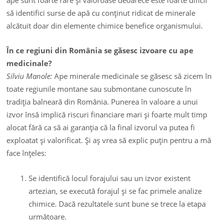
să identifici surse de apă cu conţinut ridicat de minerale
alcătuit doar din elemente chimice benefice organismului.
În ce regiuni din România se găsesc izvoare cu ape
medicinale?
Silviu Manole:
Ape minerale medicinale se găsesc să zicem în
toate regiunile montane sau submontane cunoscute în
tradiţia balneară din România. Punerea în valoare a unui
izvor însă implică riscuri financiare mari şi foarte mult timp
alocat fără ca să ai garanţia că la final izvorul va putea fi
exploatat şi valorificat. Şi aş vrea să explic puţin pentru a mă
face înţeles:
Se identifică locul forajului sau un izvor existent
artezian, se execută forajul şi se fac primele analize
chimice. Dacă rezultatele sunt bune se trece la etapa
următoare.