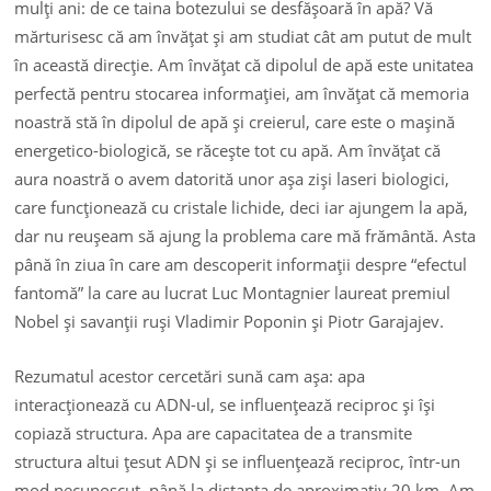
mulţi ani: de ce taina botezului se desfăşoară în apă? Vă
mărturisesc că am învăţat şi am studiat cât am putut de mult
în această direcţie. Am învăţat că dipolul de apă este unitatea
perfectă pentru stocarea informaţiei, am învăţat că memoria
noastră stă în dipolul de apă şi creierul, care este o maşină
energetico-biologică, se răceşte tot cu apă. Am învăţat că
aura noastră o avem datorită unor aşa zişi laseri biologici,
care funcţionează cu cristale lichide, deci iar ajungem la apă,
dar nu reuşeam să ajung la problema care mă frământă. Asta
până în ziua în care am descoperit informaţii despre “efectul
fantomă” la care au lucrat Luc Montagnier laureat premiul
Nobel şi savanţii ruşi Vladimir Poponin şi Piotr Garajajev.
Rezumatul acestor cercetări sună cam aşa: apa
interacţionează cu ADN-ul, se influenţează reciproc şi îşi
copiază structura. Apa are capacitatea de a transmite
structura altui ţesut ADN şi se influenţează reciproc, într-un
mod necunoscut, până la distanţa de aproximativ 20 km. Am