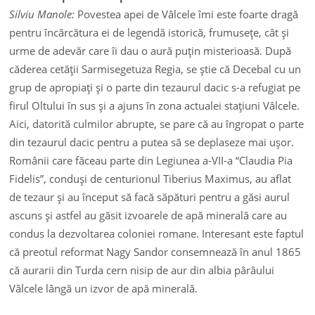
Silviu Manole:
Povestea apei de Vâlcele îmi este foarte dragă
pentru încărcătura ei de legendă istorică, frumuseţe, cât şi
urme de adevăr care îi dau o aură puţin misterioasă. După
căderea cetăţii Sarmisegetuza Regia, se ştie că Decebal cu un
grup de apropiaţi şi o parte din tezaurul dacic s-a refugiat pe
firul Oltului în sus şi a ajuns în zona actualei staţiuni Vâlcele.
Aici, datorită culmilor abrupte, se pare că au îngropat o parte
din tezaurul dacic pentru a putea să se deplaseze mai uşor.
Românii care făceau parte din Legiunea a-VII-a “Claudia Pia
Fidelis”, conduşi de centurionul Tiberius Maximus, au aflat
de tezaur şi au început să facă săpături pentru a găsi aurul
ascuns şi astfel au găsit izvoarele de apă minerală care au
condus la dezvoltarea coloniei romane. Interesant este faptul
că preotul reformat Nagy Sandor consemnează în anul 1865
că aurarii din Turda cern nisip de aur din albia pârâului
Vâlcele lângă un izvor de apă minerală.