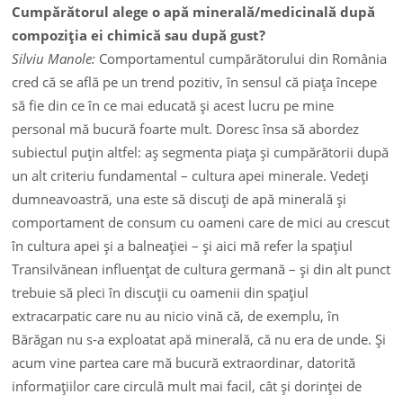
Cumpărătorul alege o apă minerală/medicinală după
compoziţia ei chimică sau după gust?
Silviu Manole:
Comportamentul cumpărătorului din România
cred că se află pe un trend pozitiv, în sensul că piaţa începe
să fie din ce în ce mai educată şi acest lucru pe mine
personal mă bucură foarte mult. Doresc însa să abordez
subiectul puţin altfel: aş segmenta piaţa şi cumpărătorii după
un alt criteriu fundamental – cultura apei minerale. Vedeţi
dumneavoastră, una este să discuţi de apă minerală şi
comportament de consum cu oameni care de mici au crescut
în cultura apei şi a balneaţiei – şi aici mă refer la spaţiul
Transilvănean influenţat de cultura germană – şi din alt punct
trebuie să pleci în discuţii cu oamenii din spaţiul
extracarpatic care nu au nicio vină că, de exemplu, în
Bărăgan nu s-a exploatat apă minerală, că nu era de unde. Şi
acum vine partea care mă bucură extraordinar, datorită
informaţiilor care circulă mult mai facil, cât şi dorinţei de