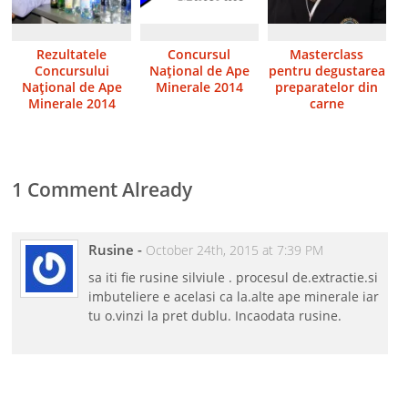
Rezultatele
Concursul
Masterclass
Concursului
Naţional de Ape
pentru degustarea
Naţional de Ape
Minerale 2014
preparatelor din
Minerale 2014
carne
1 Comment Already
Rusine
-
October 24th, 2015 at 7:39 PM
sa iti fie rusine silviule . procesul de.extractie.si
imbuteliere e acelasi ca la.alte ape minerale iar
tu o.vinzi la pret dublu. Incaodata rusine.