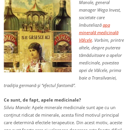
Manole, general
manager Wega Invest,
societate care
îmbuteliază
apa
minerală medicinală
Vâlcele
. Vorbim, printre
altele, despre puterea
tămăduitoare a apelor
medicinale, povestea
apei de Vâlcele, prima
baie a Transilvaniei,
tradiţia germană şi “efectul fantomă”.
Ce sunt, de fapt, apele medicinale?
Silviu Manole:
Apele minerale medicinale sunt ape cu un
conţinut ridicat de minerale, acesta fiind motivul principal
care determină efectele terapeutice. Din acest motiv, aceste
ape sunt foarte rare şi valoroase deoarece este foarte dificil