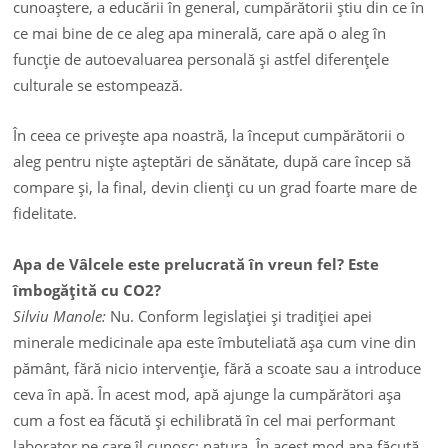
cunoaştere, a educării în general, cumpărătorii ştiu din ce în
ce mai bine de ce aleg apa minerală, care apă o aleg în
funcţie de autoevaluarea personală şi astfel diferenţele
culturale se estompează.
În ceea ce priveşte apa noastră, la început cumpărătorii o
aleg pentru nişte aşteptări de sănătate, după care încep să
compare şi, la final, devin clienţi cu un grad foarte mare de
fidelitate.
Apa de Vâlcele este prelucrată în vreun fel? Este
îmbogăţită cu CO2?
Silviu Manole:
Nu. Conform legislaţiei şi tradiţiei apei
minerale medicinale apa este îmbuteliată aşa cum vine din
pământ, fără nicio intervenţie, fără a scoate sau a introduce
ceva în apă. În acest mod, apă ajunge la cumpărători aşa
cum a fost ea făcută şi echilibrată în cel mai performant
laborator pe care îl cunosc: natura. În acest mod apa făcută