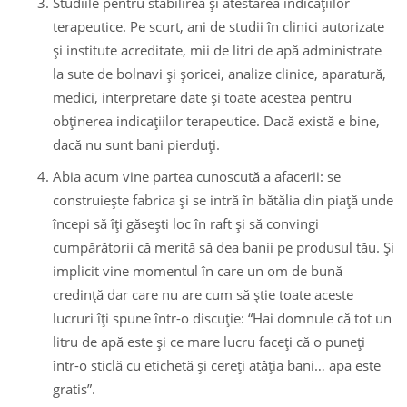
Studiile pentru stabilirea şi atestarea indicaţiilor
terapeutice. Pe scurt, ani de studii în clinici autorizate
şi institute acreditate, mii de litri de apă administrate
la sute de bolnavi şi şoricei, analize clinice, aparatură,
medici, interpretare date şi toate acestea pentru
obţinerea indicaţiilor terapeutice. Dacă există e bine,
dacă nu sunt bani pierduţi.
Abia acum vine partea cunoscută a afacerii: se
construieşte fabrica şi se intră în bătălia din piaţă unde
începi să îţi găseşti loc în raft şi să convingi
cumpărătorii că merită să dea banii pe produsul tău. Şi
implicit vine momentul în care un om de bună
credinţă dar care nu are cum să ştie toate aceste
lucruri îţi spune într-o discuţie: “Hai domnule că tot un
litru de apă este şi ce mare lucru faceţi că o puneţi
într-o sticlă cu etichetă şi cereţi atâţia bani… apa este
gratis”.