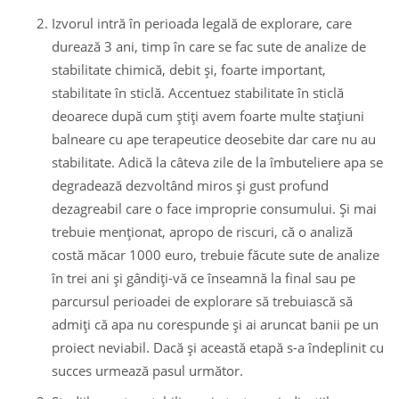
Izvorul intră în perioada legală de explorare, care
durează 3 ani, timp în care se fac sute de analize de
stabilitate chimică, debit şi, foarte important,
stabilitate în sticlă. Accentuez stabilitate în sticlă
deoarece după cum ştiţi avem foarte multe staţiuni
balneare cu ape terapeutice deosebite dar care nu au
stabilitate. Adică la câteva zile de la îmbuteliere apa se
degradează dezvoltând miros şi gust profund
dezagreabil care o face improprie consumului. Şi mai
trebuie menţionat, apropo de riscuri, că o analiză
costă măcar 1000 euro, trebuie făcute sute de analize
în trei ani şi gândiţi-vă ce înseamnă la final sau pe
parcursul perioadei de explorare să trebuiască să
admiţi că apa nu corespunde şi ai aruncat banii pe un
proiect neviabil. Dacă şi această etapă s-a îndeplinit cu
succes urmează pasul următor.