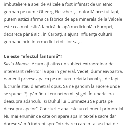
îmbuteliere a apei de Vâlcele a fost înfiinţat de un etnic
german pe nume Gheorg Fleischer şi, datorită acestui fapt,
putem astăzi afirma că fabrica de apă minerală de la Vâlcele
este cea mai estică fabrică de apă medicinală a Europei,
deoarece până aici, în Carpaţi, a ajuns influenţa culturii
germane prin intermediul etnicilor saşi.
Ce este “efectul fantomă”?
Silviu Manole:
Acum aţi atins un subiect extraordinar de
interesant referitor la apă în general. Vedeţi dumneavoastră,
oamenii privesc apa ca pe un lucru relativ banal şi, de fapt,
lucrurile stau diametral opus. Să ne gândim la Facere unde
se spune: “Şi pământul era netocmit şi gol. Întuneric era
deasupra adâncului şi Duhul lui Dumnezeu Se purta pe
deasupra apelor”. Concluzie: apa este un element primordial.
Nu mai enumăr de câte ori apare apa în textele sacre dar
doresc să mă îndrept spre întrebarea care m-a fascinat de