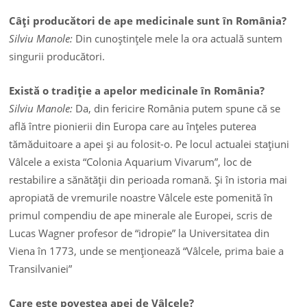
Câţi producători de ape medicinale sunt în România?
Silviu Manole:
Din cunoştinţele mele la ora actuală suntem
singurii producători.
Există o tradiţie a apelor medicinale în România?
Silviu Manole:
Da, din fericire România putem spune că se
află între pionierii din Europa care au înţeles puterea
tămăduitoare a apei şi au folosit-o. Pe locul actualei staţiuni
Vâlcele a exista “Colonia Aquarium Vivarum”, loc de
restabilire a sănătăţii din perioada romană. Şi în istoria mai
apropiată de vremurile noastre Vâlcele este pomenită în
primul compendiu de ape minerale ale Europei, scris de
Lucas Wagner profesor de “idropie” la Universitatea din
Viena în 1773, unde se menţionează “Vâlcele, prima baie a
Transilvaniei”
Care este povestea apei de Vâlcele?