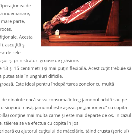
. Operaţiunea de
ltă îndemânare,
n mare parte,
proces.
diţionale. Acesta
), ascuţită şi
esc de cele
uşor şi prin straturi groase de grăsime.
13 şi 15 centimetri) şi mai puţin flexibilă. Acest cuţit trebuie să
 putea tăia în unghiuri dificile.
 groasă. Este ideal pentru îndepărtarea zonelor cu multă
tie de dinainte dacă se va consuma întreg jamonul odată sau pe
a o singură masă, jamonul este aşezat pe „jamonero” cu copita
billa) conţine mai multă carne şi este mai departe de os. În cazul
, tăierea se va efectua cu copita în jos.
ioară cu ajutorul cuţitului de măcelărie, tăind crusta (şoriciul)