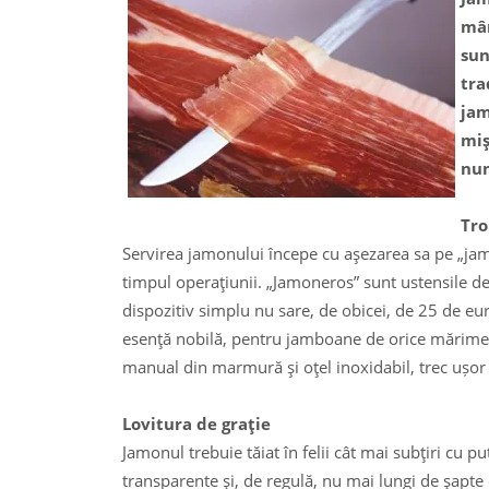
mân
sun
tra
jam
miş
num
Tro
Servirea jamonului începe cu aşezarea sa pe „jam
timpul operaţiunii. „Jamoneros” sunt ustensile de
dispozitiv simplu nu sare, de obicei, de 25 de eu
esenţă nobilă, pentru jamboane de orice mărime, a
manual din marmură şi oţel inoxidabil, trec ușor
Lovitura de graţie
Jamonul trebuie tăiat în felii cât mai subţiri cu p
transparente şi, de regulă, nu mai lungi de şapte 