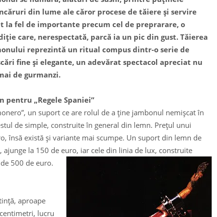
căruri din lume ale căror procese de tăiere şi servire
t la fel de importante precum cel de preprarare, o
diţie care, nerespectată, parcă ia un pic din gust. Tăierea
onului reprezintă un ritual compus dintr-o serie de
cări fine şi elegante, un adevărat spectacol apreciat nu
ai de gurmanzi.
n pentru „Regele Spaniei”
onero”, un suport ce are rolul de a ţine jambonul nemişcat în
stul de simple, construite în general din lemn. Preţul unui
ro, însă există şi variante mai scumpe. Un suport din lemn de
junge la 150 de euro, iar cele din linia de lux, construite
 de 500 de euro.
utinţă, aproape
centimetri, lucru