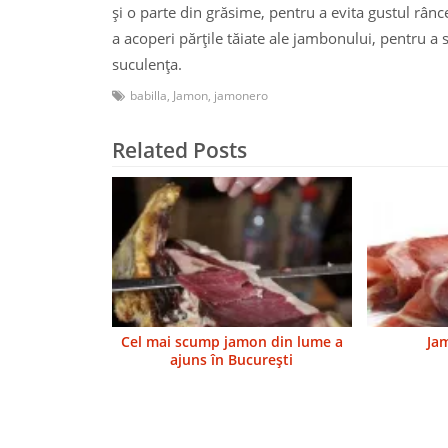
şi o parte din grăsime, pentru a evita gustul rânc
a acoperi părţile tăiate ale jambonului, pentru a 
suculenţa.
babilla
,
Jamon
,
jamonero
Related Posts
Cel mai scump jamon din lume a
Ja
ajuns în Bucureşti