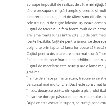
aproape imposibil de realizat de către neiniţiaţi
tăiere presupune mişcări ample şi precise şi mu
deoarece unele unghiuri de tăiere sunt dificile. Î
cele trei tipuri de cuţite folosite, uşurează acest 
Cuţitul de tăiere nu diferă foarte mult de cele tra
are lama foarte lungă (între 20 şi 30 de centimetri
foarte flexibilă. Cuţitele pentru jamon se deoseb
obişnuite prin faptul că lama lor poate să treacă 
Cuţitul pentru dezosare are lama mai scurtă (între 
fie înainte de toate foarte bine echilibrat, pentru a
Cuţitul de măcelărie este scurt şi are o lamă mai
grăsime.
Înainte de a face prima tăietură, trebuie să se ș
parcursul mai multor zile. Dacă este consumat l
în sus, deoarece partea din spate a piciorului (ba
în care se doreşte păstrarea pentru mai multe zile
După ce este așezat în suport, se curăţă zona exter