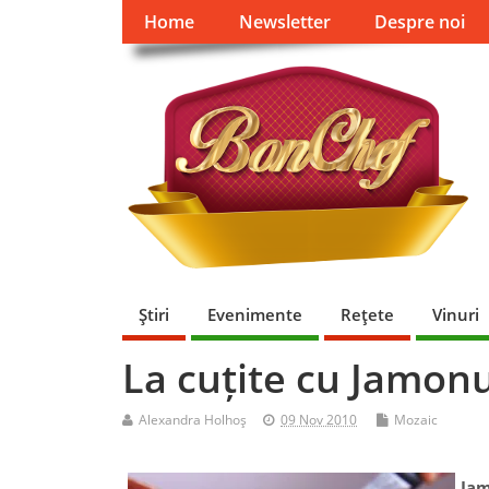
Home
Newsletter
Despre noi
Ştiri
Evenimente
Reţete
Vinuri
La cuțite cu Jamonu
Alexandra Holhoş
09 Nov 2010
Mozaic
Jam