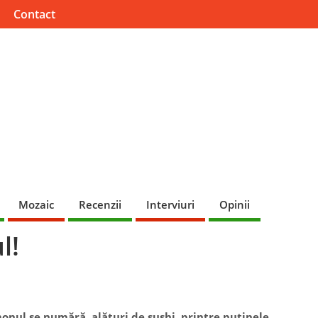
Contact
Mozaic
Recenzii
Interviuri
Opinii
l!
onul se numără, alături de sushi, printre puţinele