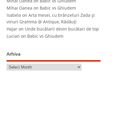
Mihai Oanea
on
Babic vs Ghiudem
Mihai Oanea
on
Babic vs Ghiudem
Isabela
on
Arta mesei, cu brânzeturi Zada şi
vinuri Gramma @ Antique, Rădăuţi
Hajar
on
Unde bucătarii devin bucătari de top
Lucian
on
Babic vs Ghiudem
Arhiva