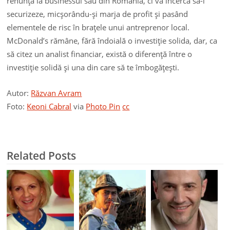
renunţa la businessul său din România, ci va încerca să-l
securizeze, micşorându-şi marja de profit şi pasând
elementele de risc în braţele unui antreprenor local.
McDonald’s rămâne, fără îndoială o investiţie solida, dar, ca
să citez un analist financiar, există o diferenţă între o
investiţie solidă şi una din care să te îmbogăţeşti.
Autor:
Răzvan Avram
Foto:
Keoni Cabral
via
Photo Pin
cc
Related Posts