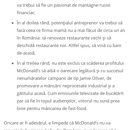
va trebui să fie un pasionat de mantagne-russe
financiar;
În al doilea rând, potenţialul antreprenor va trebui să
facă ceea ce firma mamă nu a mai făcut de circa un an
în România: să renoveze restaurante vechi şi să
deschidă restaurante noi. Altfel spus, să vină cu bani
de-acasă;
În al treilea rând, nu este exclus ca scăderea profitului
McDonald’s să aibă o oarecare legătură şi cu succesul
nenumăratelor campanii de tip Jamie Oliver, de
promovare a mâncării neprocesate industrial şi a
gătitului acasă. Cum emisiunile televizate de bucătărit
par să fie în topul audienţelor, viitorul nu sună prea
bine pentru mâncarea de fast-food.
Oricare ar fi adevărul, e limpede că McDonald’s nu va