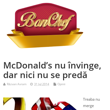
McDonald’s nu învinge,
dar nici nu se predă
Răzvan Avram
31 Jul 2014
Opinii
Treaba nu
merge