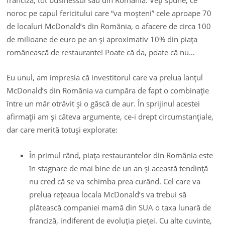
noroc pe capul fericitului care “va moşteni” cele aproape 70
de localuri McDonald’s din România, o afacere de circa 100
de milioane de euro pe an şi aproximativ 10% din piaţa
românească de restaurante! Poate că da, poate că nu…
Eu unul, am impresia că investitorul care va prelua lanţul
McDonald’s din România va cumpăra de fapt o combinaţie
între un măr otrăvit şi o gâscă de aur. În sprijinul acestei
afirmaţii am şi câteva argumente, ce-i drept circumstanţiale,
dar care merită totuşi explorate:
În primul rând, piaţa restaurantelor din România este
în stagnare de mai bine de un an şi această tendinţă
nu cred că se va schimba prea curând. Cel care va
prelua reţeaua locala McDonald’s va trebui să
plătească companiei mamă din SUA o taxa lunară de
franciză, indiferent de evoluţia pieţei. Cu alte cuvinte,