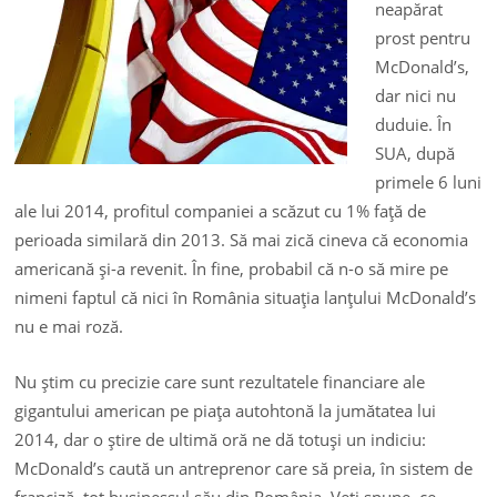
neapărat
prost pentru
McDonald’s,
dar nici nu
duduie. În
SUA, după
primele 6 luni
ale lui 2014, profitul companiei a scăzut cu 1% faţă de
perioada similară din 2013. Să mai zică cineva că economia
americană şi-a revenit. În fine, probabil că n-o să mire pe
nimeni faptul că nici în România situaţia lanţului McDonald’s
nu e mai roză.
Nu ştim cu precizie care sunt rezultatele financiare ale
gigantului american pe piaţa autohtonă la jumătatea lui
2014, dar o ştire de ultimă oră ne dă totuşi un indiciu:
McDonald’s caută un antreprenor care să preia, în sistem de
franciză, tot businessul său din România. Veţi spune, ce