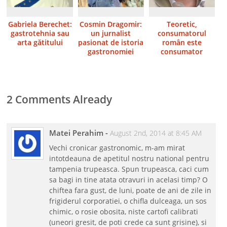
Gabriela Berechet:
Cosmin Dragomir:
Teoretic,
gastrotehnia sau
un jurnalist
consumatorul
arta gătitului
pasionat de istoria
român este
gastronomiei
consumator
european. Dar
practic?
2 Comments Already
Matei Perahim
-
August 2nd, 2014 at 8:45 AM
Vechi cronicar gastronomic, m-am mirat
intotdeauna de apetitul nostru national pentru
tampenia trupeasca. Spun trupeasca, caci cum
sa bagi in tine atata otravuri in acelasi timp? O
chiftea fara gust, de luni, poate de ani de zile in
frigiderul corporatiei, o chifla dulceaga, un sos
chimic, o rosie obosita, niste cartofi calibrati
(uneori gresit, de poti crede ca sunt grisine), si