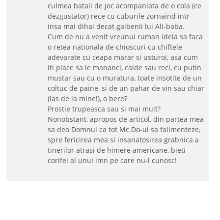
culmea bataii de joc acompaniata de o cola (ce
dezgustator) rece cu cuburile zornaind intr-
insa mai dihai decat galbenii lui Ali-baba.
Cum de nu a venit vreunui ruman ideia sa faca
o retea nationala de chioscuri cu chiftele
adevarate cu ceapa marar si usturoi, asa cum
iti place sa le mananci, calde sau reci, cu putin
mustar sau cu o muratura, toate insotite de un
coltuc de paine, si de un pahar de vin sau chiar
(las de la mine!), o bere?
Prostie trupeasca sau si mai mult?
Nonobstant, apropos de articol, din partea mea
sa dea Domnul ca tot Mc.Do-ul sa falimenteze,
spre fericirea mea si insanatosirea grabnica a
tinerilor atrasi de himere americane, bieti
corifei al unui imn pe care nu-l cunosc!