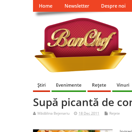
Home
Newsletter
Despre noi
Ştiri
Evenimente
Reţete
Vinuri
Supă picantă de co
Mădălina Bejenariu
18 Dec 2011
Reţete
Ingred