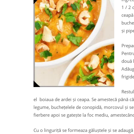
1 / 2 
ceapă 
bucheț
și pip
Prepa
Pentru
două 
Adăuga
frigid
Restul
el boiaua de ardei și ceapa. Se amestecă până 
legume, buchețelele de conopidă, morcovul și se 
fierbere apoi se gatește la foc mediu, amestecân
Cu o linguriță se formeaza găluștele și se adaugă