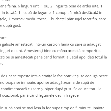
cană făină, 6 linguri unt, 1 ou, 2 lingurițe boia de ardei iute, 1
fin tocată, 1 l supă de legume, 1 conopidă mică desfăcută în
ele, 1 morcov mediu tocat, 1 buchețel pătrunjel tocat fin, sare
er după gust.
rare:
 găluște amestecați într-un castron făina cu sare și adăugați
linguri de unt. Amestecați bine cu mâna această compoziție.
ți ou și amestecați până când formați aluatul apoi dați totul la
er.
 de unt se topește intr-o cratiță la foc potrivit și se adaugă peste
când ceapa se înmoaie, apoi se adaugă zeama de supă de
condimentează cu sare și piper după gust. Se aduce totul la
d ocazional, până când legumele devin fragede.
 în supă apoi se mai lasa la foc supa timp de 5 minute. Înainte