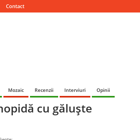
Contact
Mozaic
Recenzii
Interviuri
Opinii
nopidă cu găluşte
iente: