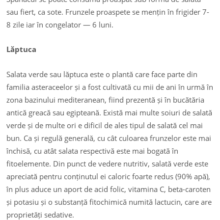
sau fiert, ca sote. Frunzele proaspete se mențin în frigider 7-
8 zile iar în congelator — 6 luni.
Lăptuca
Salata verde sau lăptuca este o plantă care face parte din
familia asteraceelor și a fost cultivată cu mii de ani în urmă în
zona bazinului mediteranean, fiind prezentă și în bucătăria
antică greacă sau egipteană. Există mai multe soiuri de salată
verde și de multe ori e dificil de ales tipul de salată cel mai
bun. Ca și regulă generală, cu cât culoarea frunzelor este mai
închisă, cu atât salata respectivă este mai bogată în
fitoelemente. Din punct de vedere nutritiv, salată verde este
apreciată pentru conținutul ei caloric foarte redus (90% apă),
în plus aduce un aport de acid folic, vitamina C, beta-caroten
și potasiu și o substanță fitochimică numită lactucin, care are
proprietăți sedative.