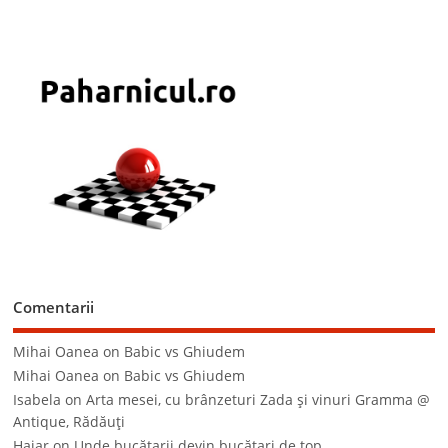
Comentarii
Mihai Oanea
on
Babic vs Ghiudem
Mihai Oanea
on
Babic vs Ghiudem
Isabela
on
Arta mesei, cu brânzeturi Zada şi vinuri Gramma @
Antique, Rădăuţi
Hajar
on
Unde bucătarii devin bucătari de top