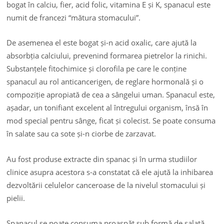
bogat în calciu, fier, acid folic, vitamina E și K, spanacul este
numit de francezi “mătura stomacului”.
De asemenea el este bogat și-n acid oxalic, care ajută la
absorbția calciului, prevenind formarea pietrelor la rinichi.
Substanțele fitochimice și clorofila pe care le conține
spanacul au rol anticancerigen, de reglare hormonală și o
compoziție apropiată de cea a sângelui uman. Spanacul este,
așadar, un tonifiant excelent al întregului organism, însă în
mod special pentru sânge, ficat și colecist. Se poate consuma
în salate sau ca sote și-n ciorbe de zarzavat.
Au fost produse extracte din spanac și în urma studiilor
clinice asupra acestora s-a constatat că ele ajută la inhibarea
dezvoltării celulelor canceroase de la nivelul stomacului și
pielii.
Spanacul se poate consuma proaspăt sub formă de salată