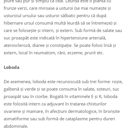
piure sau pur și simplu ca ceai. Leurda este o plantă cu
frunze verzi, care miroase a usturoi (se mai numește și
usturoiul ursului sau usturoi sălbatic pentru că după
hibernare ursul consumă multă leurdă să se întremeze) și
care se folosește și intern, și extern. Sub formă de salate sau
suc proaspăt este indicată în hipertensiune arterială,
ateroscleroză, diaree și constipație. Se poate folosi însă și
extern, local în reumatism, răni, eczeme, prurit etc.
Loboda
De asemenea, loboda este recunoscută sub trei forme: roșie,
galbenă și verde și se poate consuma în salate, soteuri, suc
proaspăt sau în ciorbe. Bogată în vitaminele E și K, loboda
este folosită intern ca adjuvant în tratarea chisturilor
ovariene și mamare, în afecțiuni dermatologice, în bronșite
asmatiforme sau sub formă de cataplasme pentru dureri
abdominale.