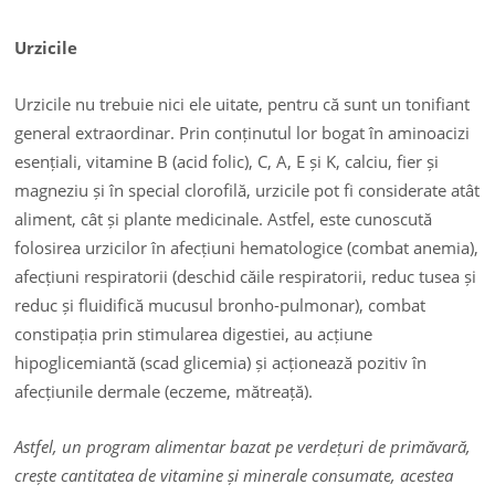
Urzicile
Urzicile nu trebuie nici ele uitate, pentru că sunt un tonifiant
general extraordinar. Prin conținutul lor bogat în aminoacizi
esențiali, vitamine B (acid folic), C, A, E și K, calciu, fier și
magneziu și în special clorofilă, urzicile pot fi considerate atât
aliment, cât și plante medicinale. Astfel, este cunoscută
folosirea urzicilor în afecțiuni hematologice (combat anemia),
afecțiuni respiratorii (deschid căile respiratorii, reduc tusea și
reduc și fluidifică mucusul bronho-pulmonar), combat
constipația prin stimularea digestiei, au acțiune
hipoglicemiantă (scad glicemia) și acționează pozitiv în
afecțiunile dermale (eczeme, mătreață).
Astfel, un program alimentar bazat pe verdețuri de primăvară,
crește cantitatea de vitamine și minerale consumate, acestea