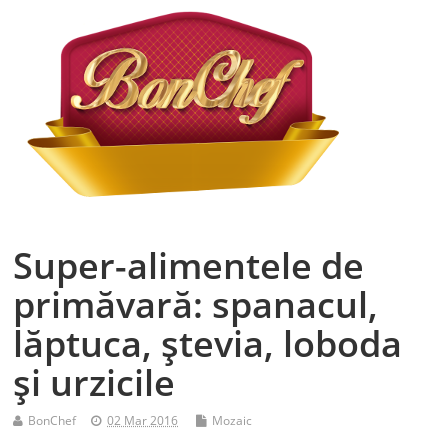
Super-alimentele de
primăvară: spanacul,
lăptuca, ştevia, loboda
şi urzicile
BonChef
02 Mar 2016
Mozaic