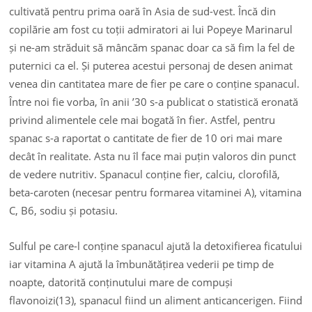
cultivată pentru prima oară în Asia de sud-vest. Încă din
copilărie am fost cu toții admiratori ai lui Popeye Marinarul
și ne-am străduit să mâncăm spanac doar ca să fim la fel de
puternici ca el. Și puterea acestui personaj de desen animat
venea din cantitatea mare de fier pe care o conține spanacul.
Între noi fie vorba, în anii ’30 s-a publicat o statistică eronată
privind alimentele cele mai bogată în fier. Astfel, pentru
spanac s-a raportat o cantitate de fier de 10 ori mai mare
decât în realitate. Asta nu îl face mai puțin valoros din punct
de vedere nutritiv. Spanacul conține fier, calciu, clorofilă,
beta-caroten (necesar pentru formarea vitaminei A), vitamina
C, B6, sodiu și potasiu.
Sulful pe care-l conține spanacul ajută la detoxifierea ficatului
iar vitamina A ajută la îmbunătățirea vederii pe timp de
noapte, datorită conținutului mare de compuși
flavonoizi(13), spanacul fiind un aliment anticancerigen. Fiind