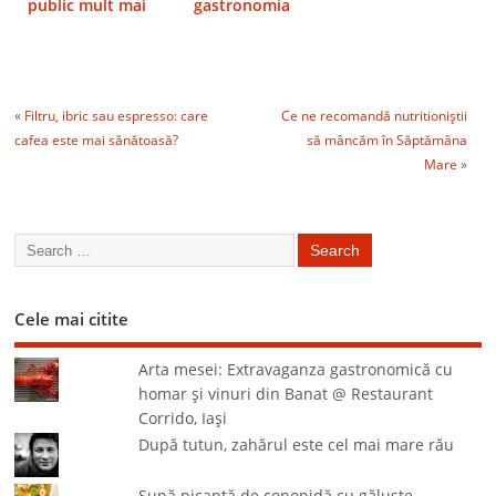
public mult mai
gastronomia
numeros decât mă
aşteptam
«
Filtru, ibric sau espresso: care
Ce ne recomandă nutritioniştii
cafea este mai sănătoasă?
să mâncăm în Săptămâna
Mare
»
Cele mai citite
Arta mesei: Extravaganza gastronomică cu
homar şi vinuri din Banat @ Restaurant
Corrido, Iaşi
După tutun, zahărul este cel mai mare rău
Supă picantă de conopidă cu găluşte