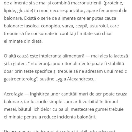
de alimente și se mai și combină macronutrienții (proteine,
lipide, glucide) în mod necorespunzător, apare fenomenul de
balonare. Există o serie de alimente care ar putea cauza
balonare: fasolea, conopida, varza, ceapă, usturoiul, care
trebuie să fie consumate în cantități limitate sau chiar
eliminate din dietă.
O altă cauză este intoleranța alimentară — mai ales la lactoză
și la gluten. “Intoleranța anumitor alimente poate fi stabilită
doar prin teste specifice și trebuie să ne adresăm unui medic
gastroenterolog”, susține Lygia Alexandrescu.
Aerofagia — înghițirea unor cantități mari de aer poate cauza
balonare, iar lucrurile simple cum ar fi vorbitul în timpul
mesei, băutul lichidelor cu paiul, mestecarea gumei trebuie
eliminate pentru a reduce incidența balonării.
De asemenea, sindromul de colon iritabil este adeseori