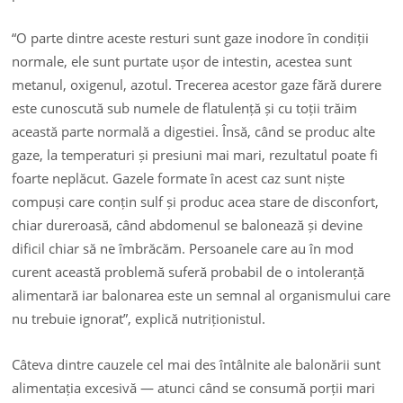
“O parte dintre aceste resturi sunt gaze inodore în condiții
normale, ele sunt purtate ușor de intestin, acestea sunt
metanul, oxigenul, azotul. Trecerea acestor gaze fără durere
este cunoscută sub numele de flatulență și cu toții trăim
această parte normală a digestiei. Însă, când se produc alte
gaze, la temperaturi și presiuni mai mari, rezultatul poate fi
foarte neplăcut. Gazele formate în acest caz sunt niște
compuși care conțin sulf și produc acea stare de disconfort,
chiar dureroasă, când abdomenul se balonează și devine
dificil chiar să ne îmbrăcăm. Persoanele care au în mod
curent această problemă suferă probabil de o intoleranță
alimentară iar balonarea este un semnal al organismului care
nu trebuie ignorat”, explică nutriționistul.
Câteva dintre cauzele cel mai des întâlnite ale balonării sunt
alimentația excesivă — atunci când se consumă porții mari