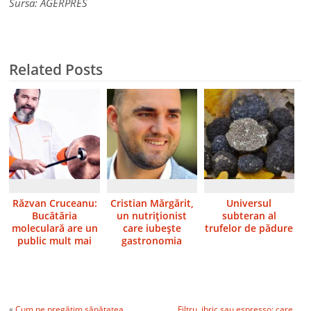
Sursa: AGERPRES
Related Posts
Răzvan Cruceanu:
Cristian Mărgărit,
Universul
Bucătăria
un nutriţionist
subteran al
moleculară are un
care iubeşte
trufelor de pădure
public mult mai
gastronomia
numeros decât mă
aşteptam
«
Cum ne pregătim sănătatea
Filtru, ibric sau espresso: care