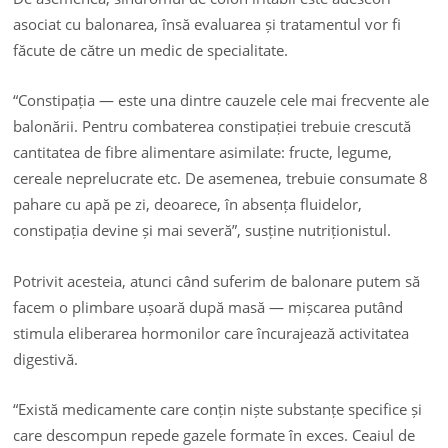
asociat cu balonarea, însă evaluarea și tratamentul vor fi
făcute de către un medic de specialitate.
“Constipația — este una dintre cauzele cele mai frecvente ale
balonării. Pentru combaterea constipației trebuie crescută
cantitatea de fibre alimentare asimilate: fructe, legume,
cereale neprelucrate etc. De asemenea, trebuie consumate 8
pahare cu apă pe zi, deoarece, în absența fluidelor,
constipația devine și mai severă”, susține nutriționistul.
Potrivit acesteia, atunci când suferim de balonare putem să
facem o plimbare ușoară după masă — mișcarea putând
stimula eliberarea hormonilor care încurajează activitatea
digestivă.
“Există medicamente care conțin niște substanțe specifice și
care descompun repede gazele formate în exces. Ceaiul de