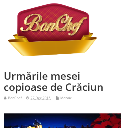
Urmările mesei
copioase de Crăciun
BonChef
27 Dec 2015
Mozaic