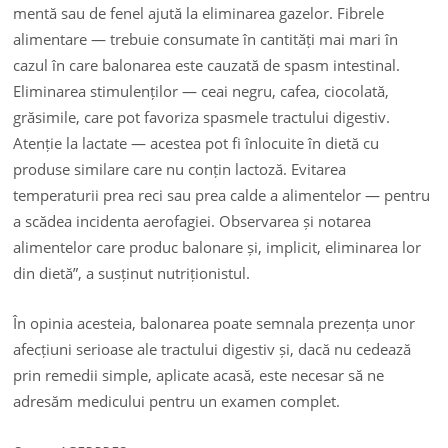
mentă sau de fenel ajută la eliminarea gazelor. Fibrele
alimentare — trebuie consumate în cantități mai mari în
cazul în care balonarea este cauzată de spasm intestinal.
Eliminarea stimulenților — ceai negru, cafea, ciocolată,
grăsimile, care pot favoriza spasmele tractului digestiv.
Atenție la lactate — acestea pot fi înlocuite în dietă cu
produse similare care nu conțin lactoză. Evitarea
temperaturii prea reci sau prea calde a alimentelor — pentru
a scădea incidenta aerofagiei. Observarea și notarea
alimentelor care produc balonare și, implicit, eliminarea lor
din dietă”, a susținut nutriționistul.
În opinia acesteia, balonarea poate semnala prezența unor
afecțiuni serioase ale tractului digestiv și, dacă nu cedează
prin remedii simple, aplicate acasă, este necesar să ne
adresăm medicului pentru un examen complet.