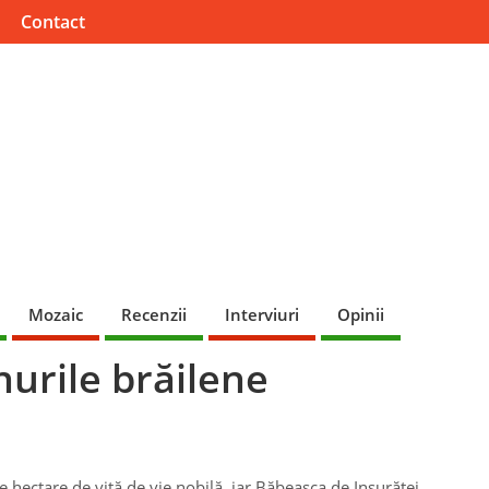
Contact
Mozaic
Recenzii
Interviuri
Opinii
urile brăilene
e hectare de viţă de vie nobilă, iar Băbeasca de Insurăţei,