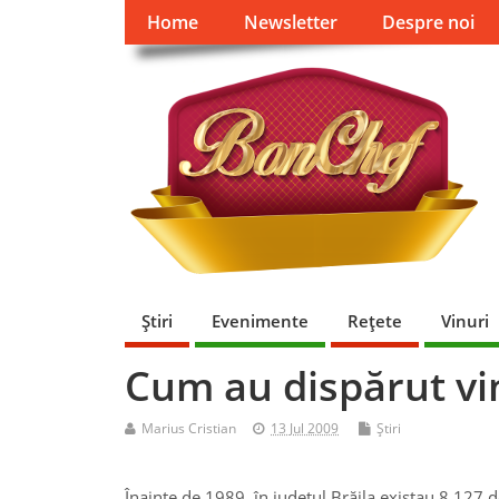
Home
Newsletter
Despre noi
Ştiri
Evenimente
Reţete
Vinuri
Cum au dispărut vin
Marius Cristian
13 Jul 2009
Ştiri
Înainte de 1989, în judeţul Brăila existau 8.127 d