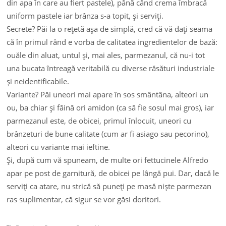
din apa în care au fiert pastele), până când crema îmbracă
uniform pastele iar brânza s-a topit, şi serviţi.
Secrete? Păi la o reţetă aşa de simplă, cred că vă daţi seama
că în primul rând e vorba de calitatea ingredientelor de bază:
ouăle din aluat, untul şi, mai ales, parmezanul, că nu-i tot
una bucata întreagă veritabilă cu diverse răsături industriale
şi neidentificabile.
Variante? Păi uneori mai apare în sos smântâna, alteori un
ou, ba chiar şi făină ori amidon (ca să fie sosul mai gros), iar
parmezanul este, de obicei, primul înlocuit, uneori cu
brânzeturi de bune calitate (cum ar fi asiago sau pecorino),
alteori cu variante mai ieftine.
Şi, după cum vă spuneam, de multe ori fettucinele Alfredo
apar pe post de garnitură, de obicei pe lângă pui. Dar, dacă le
serviţi ca atare, nu strică să puneţi pe masă nişte parmezan
ras suplimentar, că sigur se vor găsi doritori.