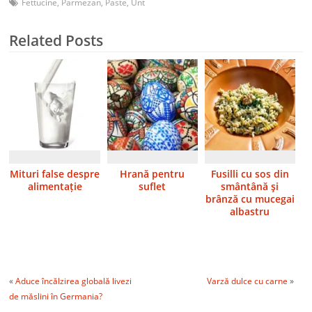
Fettucine
,
Parmezan
,
Paste
,
Unt
Related Posts
Mituri false despre
Hrană pentru
Fusilli cu sos din
alimentație
suflet
smântână şi
brânză cu mucegai
albastru
«
Aduce încălzirea globală livezi
Varză dulce cu carne
»
de măslini în Germania?