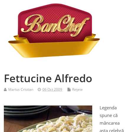
Fettucine Alfredo
Marius Cristian
06 Oct 2009
Reţete
Legenda
spune că
mâncarea
asta celebră