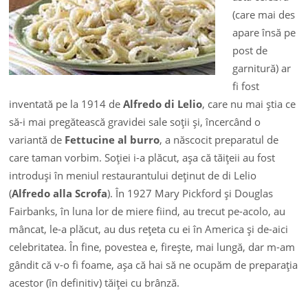
(care mai des
apare însă pe
post de
garnitură) ar
fi fost
inventată pe la 1914 de
Alfredo di Lelio
, care nu mai ştia ce
să-i mai pregătească gravidei sale soţii şi, încercând o
variantă de
Fettucine al burro
, a născocit preparatul de
care taman vorbim. Soţiei i-a plăcut, aşa că tăiţeii au fost
introduşi în meniul restaurantului deţinut de di Lelio
(
Alfredo alla Scrofa
). În 1927 Mary Pickford şi Douglas
Fairbanks, în luna lor de miere fiind, au trecut pe-acolo, au
mâncat, le-a plăcut, au dus reţeta cu ei în America şi de-aici
celebritatea. În fine, povestea e, fireşte, mai lungă, dar m-am
gândit că v-o fi foame, aşa că hai să ne ocupăm de preparaţia
acestor (în definitiv) tăiţei cu brânză.