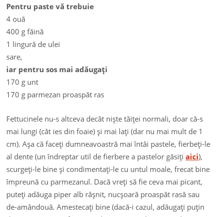
Pentru paste vă trebuie
4 ouă
400 g făină
1 lingură de ulei
sare,
iar pentru sos mai adăugaţi
170 g unt
170 g parmezan proaspăt ras
Fettucinele nu-s altceva decât nişte tăiţei normali, doar că-s
mai lungi (cât ies din foaie) şi mai laţi (dar nu mai mult de 1
cm). Aşa că faceţi dumneavoastră mai întâi pastele, fierbeţi-le
al dente (un îndreptar util de fierbere a pastelor găsiţi
aici
),
scurgeţi-le bine şi condimentaţi-le cu untul moale, frecat bine
împreună cu parmezanul. Dacă vreţi să fie ceva mai picant,
puteţi adăuga piper alb râşnit, nucşoară proaspăt rasă sau
de-amândouă. Amestecaţi bine (dacă-i cazul, adăugaţi puţin