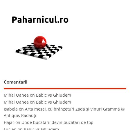
Comentarii
Mihai Oanea
on
Babic vs Ghiudem
Mihai Oanea
on
Babic vs Ghiudem
Isabela
on
Arta mesei, cu brânzeturi Zada şi vinuri Gramma @
Antique, Rădăuţi
Hajar
on
Unde bucătarii devin bucătari de top
Lucian
on
Babic vs Ghiudem