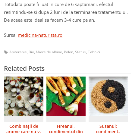
Totodata poate fi luat in cure de 6 saptamani, efectul
resimtindu-se si dupa 2 luni de la terminarea tratamentului.
De aceea este ideal sa facem 3-4 cure pe an.
Sursa:
medicina-naturista.ro
Apiterapie
,
Bio
,
Miere de albine
,
Polen
,
Sfaturi
,
Tehnici
Related Posts
Combinaţii de
Hreanul,
Susanul:
arome care nu v-
condimentul din
condiment-