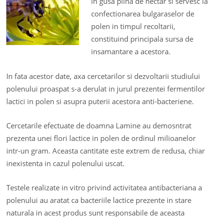
in gusa plina de nectar si servesc la
confectionarea bulgaraselor de
polen in timpul recoltarii,
constituind principala sursa de
insamantare a acestora.
In fata acestor date, axa cercetarilor si dezvoltarii studiului
polenului proaspat s-a derulat in jurul prezentei fermentilor
lactici in polen si asupra puterii acestora anti-bacteriene.
Cercetarile efectuate de doamna Lamine au demosntrat
prezenta unei flori lactice in polen de ordinul milioanelor
intr-un gram. Aceasta cantitate este extrem de redusa, chiar
inexistenta in cazul polenului uscat.
Testele realizate in vitro privind activitatea antibacteriana a
polenului au aratat ca bacteriile lactice prezente in stare
naturala in acest produs sunt responsabile de aceasta