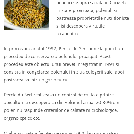
benefice asupra sanatatii. Congelat
in stare proaspata, polenul isi
pastreaza proprietatile nutritioniste
si isi descopera virtutile
terapeutice.
In primavara anului 1992, Percie du Sert pune la punct un
procedeu de conservare a polenului proaspat. Acest
procedeu este obiectul unui brevet inregistrat in 1994 si
consista in congelarea polenului in ziua culegerii sale, apoi
pastrarea sa intr-un gaz neutru.
Percie du Sert realizeaza un control de calitate printre
apicultori si descopera ca din volumul anual 20-30% din
polen nu raspunde criteriilor de calitate microbiologice,
organoleptice etc.
O alta ancheta a facut-o pe primii 1000 de consumatori,