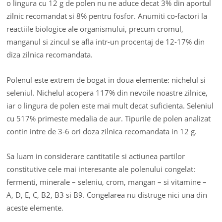
o lingura cu 12 g de polen nu ne aduce decat 3% din aportul
zilnic recomandat si 8% pentru fosfor. Anumiti co-factori la
reactiile biologice ale organismului, precum cromul,
manganul si zincul se afla intr-un procentaj de 12-17% din
diza zilnica recomandata.
Polenul este extrem de bogat in doua elemente: nichelul si
seleniul. Nichelul acopera 117% din nevoile noastre zilnice,
iar o lingura de polen este mai mult decat suficienta. Seleniul
cu 517% primeste medalia de aur. Tipurile de polen analizat
contin intre de 3-6 ori doza zilnica recomandata in 12 g.
Sa luam in considerare cantitatile si actiunea partilor
constitutive cele mai interesante ale polenului congelat:
fermenti, minerale – seleniu, crom, mangan – si vitamine –
A, D, E, C, B2, B3 si B9. Congelarea nu distruge nici una din
aceste elemente.