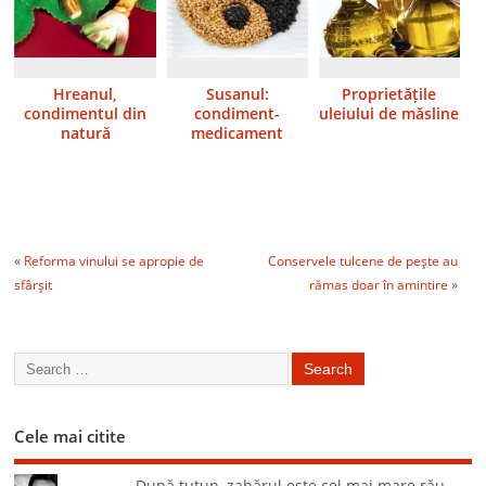
Hreanul,
Susanul:
Proprietățile
condimentul din
condiment-
uleiului de măsline
natură
medicament
«
Reforma vinului se apropie de
Conservele tulcene de peşte au
sfârşit
rămas doar în amintire
»
Cele mai citite
După tutun, zahărul este cel mai mare rău