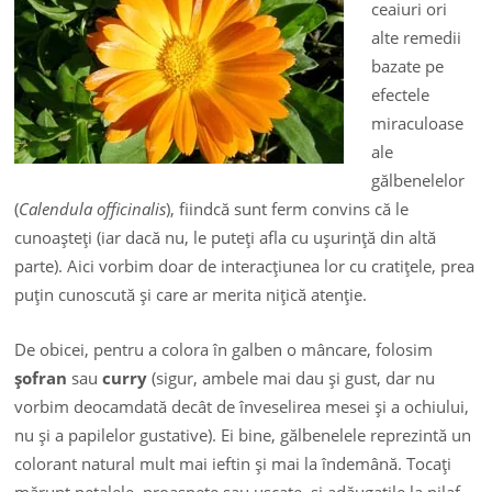
ceaiuri ori
alte remedii
bazate pe
efectele
miraculoase
ale
gălbenelelor
(
Calendula officinalis
), fiindcă sunt ferm convins că le
cunoaşteţi (iar dacă nu, le puteţi afla cu uşurinţă din altă
parte). Aici vorbim doar de interacţiunea lor cu cratiţele, prea
puţin cunoscută şi care ar merita niţică atenţie.
De obicei, pentru a colora în galben o mâncare, folosim
şofran
sau
curry
(sigur, ambele mai dau şi gust, dar nu
vorbim deocamdată decât de înveselirea mesei şi a ochiului,
nu şi a papilelor gustative). Ei bine, gălbenelele reprezintă un
colorant natural mult mai ieftin şi mai la îndemână. Tocaţi
mărunt petalele, proaspete sau uscate, şi adăugaţile la pilaf,